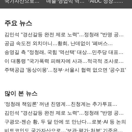
국가자산으로…'
매출·영업익 역대
·AIDC 성장…
보관·평가·처분'
최대…에이전트
SKT 2분기 성장
기준은 숙제
AI 수익화 관건
본궤도
주요 뉴스
김민석 "경선갈등 완전 제로 노력"…정청래 "반명 공세
사과부터"
공급 속도전 외치더니…황희, 난데없이 '폐버스
리모델링' 제안
송영길 측 "정청래, 국힘 '역선택' 대상…민주당 대표로
총선 지휘 못해"
이 대통령 "국가폭력 피해자에 사과…적극적 조사로
진실 밝혀야"
주택공급 '동상이몽'…정부·서울시 협력 없으면 '공수표'
많이 본 뉴스
'정청래 책임론' 꺼낸 친명계…친청계는 추가투표
때리기
김민석 "경선갈등 완전 제로 노력"…정청래 "반명 공세
사과부터"
구광모-젠슨 황, 두 달 만에 또 만난다…로봇·AI 등 논의
비트코인도 국가자산으로…'보관·평가·처분' 기준은