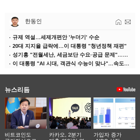
한동인
규제 역설…세제개편안 '누더기' 수순
20대 지지율 급락에…이 대통령 "청년정책 재편"
성기홍 "전월세난, 세금보단 수요·공급 문제"…닥공 시사
이 대통령 "AI 시대, 객관식 수능이 맞나"…속도전 '경계'
뉴스리듬
비트코인도
카카오, 2분기
가입자 증가