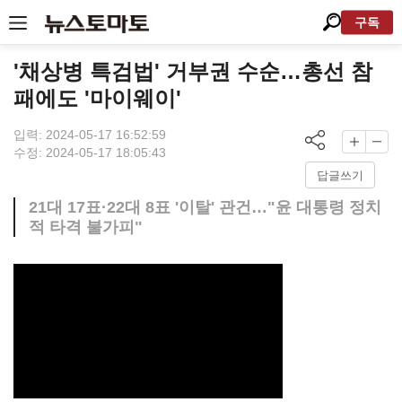
구독
'채상병 특검법' 거부권 수순…총선 참
패에도 '마이웨이'
입력: 2024-05-17 16:52:59
수정: 2024-05-17 18:05:43
답글쓰기
21대 17표·22대 8표 '이탈' 관건…"윤 대통령 정치
적 타격 불가피"