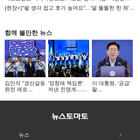
숙제
(현장+)"팔 생각 접고 호가 높여요"…'덜 똘똘한 한 채'
20억 키맞추기
함께 볼만한 뉴스
김민석 "경선갈등
'정청래 책임론'
이 대통령, '공급'
완전 제로
꺼낸 친명계…
팔
노력"…정청래
친청계는
걷어붙였는데…
"반명 공세
추가투표 때리기
여 내부선
사과부터"
'부동산
망언'(종합)
뉴스