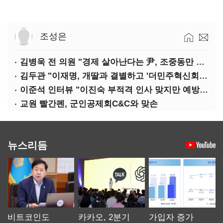
조성은
김병욱 전 의원 "경제 살아난다는 尹, 조중동만 봐도 이런 진단 못 해"
김두관 "이재명, 개딸과 결별하고 '더민주혁신회의' 해체해야"
이준석 인터뷰 "이진숙 부적격 인사 맞지만 예방적 탄핵은 안 돼"
교원 빨간펜, 군인공제회C&C와 맞손
뉴스리듬
비트코인도
카카오, 2분기
가입자 증가