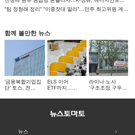
때리기
전쟁에 원유 공급망 흔들리자…K-정유, 에너지안보
핵심으로 재부상
"팀 정청래 정리" "이중잣대 말라"…민주 최고위원 계파
다툼 격화
함께 볼만한 뉴스
'금융복합기업집
ELS 이어
라이나 노사
단' 토스, 전
ETF까지…
'구조조정 구두
계열사 내부통제
고위험상품 판매
합의안' 도출
표준화
제동 걸린 은행
뉴스