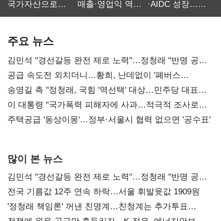
국가자산으로…'
매출·영업익 역대
·AIDC 성장…
보관·평가·처분'
최대…에이전트
SKT 2분기 성장
기준은 숙제
AI 수익화 관건
본궤도
주요 뉴스
김민석 "경선갈등 완전 제로 노력"…정청래 "반명 공세
사과부터"
공급 속도전 외치더니…황희, 난데없이 '폐버스
리모델링' 제안
송영길 측 "정청래, 국힘 '역선택' 대상…민주당 대표로
총선 지휘 못해"
이 대통령 "국가폭력 피해자에 사과…적극적 조사로
진실 밝혀야"
주택공급 '동상이몽'…정부·서울시 협력 없으면 '공수표'
많이 본 뉴스
김민석 "경선갈등 완전 제로 노력"…정청래 "반명 공세
사과부터"
전국 기름값 12주 연속 하락…서울 휘발윳값 1909원
'정청래 책임론' 꺼낸 친명계…친청계는 추가투표