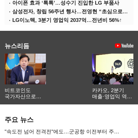
아이폰 효과 ‘톡톡’…성수기 진입한 LG 부품사
삼성전자, 창립 56주년 행사…전영현 “초심으로 경쟁력 회복해야”
LG이노텍, 3분기 영업익 2037억…전년비 56%↑
뉴스리듬
비트코인도
카카오, 2분기
국가자산으로…'
매출·영업익 역대
보관·평가·처분'
최대…에이전트
기준은 숙제
AI 수익화 관건
주요 뉴스
"속도전 넘어 전격전"에도…군공항 이전부터 주