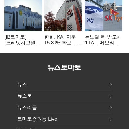
[IB토마토]
한화, KAI 지분
뉴노멀 된 반도체
(크레딧시그널)
15.89% 확보…
‘LTA’…메모리
지엔씨에너지, AI
기업결합심사
3사, 2030년까지
데이터센터 타고
신청 예정
54조 선불 계약
외형 확대
뉴스
뉴스북
뉴스리듬
토마토증권통 Live