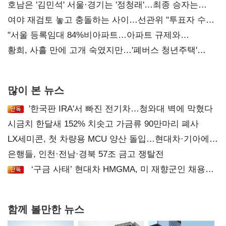
52시간까지 '뇌관'
호남은 '김민석' 서울·경기는 '정청래'…최종 승자는
'안갯속'
여야 재검토 놓고 충돌하는 사이…선관위 "투표자 수
오차 당연"
"서울 등록임대 84%비아파트…아파트 규제와
달리해야"
황희, 사흘 만에 고개 숙였지만…'폐버스 청년주택'
후폭풍
많이 본 뉴스
'한국판 IRA'서 빠진 전기차…청와대 벽에 막혔다
시금치 한달새 152% 치솟고 가금류 90만마리 폐사
LX세미콘, 첫 차량용 MCU 양산 돌입…현대차·기아에
공급
은행들, 인천·전남·경북 57조 금고 쟁탈전
‘구금 사태’ 현대차 HMGMA, 미 재향군인 채용
확대로 분위기 반전
함께 볼만한 뉴스