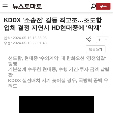
구독
KDDX '소송전' 갈등 최고조…초도함
업체 결정 지연시 HD현대중에 '악재'
입력: 2024-05-16 16:58:05
수정: 2024-05-16 22:01:43
답글쓰기
선도함, 현대중 '수의계약' 대 한화오션 '경쟁입찰'
팽팽
기본설계 수주한 현대중, 수행 기간·투자 금액 날릴
판
KDDX 실전배치 시기 늦어질 경우, 국방력 공백 우
려도