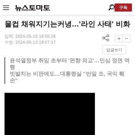
구독
물컵 채워지기는커녕…'라인 사태' 비화
입력: 2024-05-13 16:55:26
수정: 2024-05-13 18:07:17
답글쓰기
윤석열정부 취임 초부터 '편향 외교'…민심 정면 역
행
빗발치는 비판에도…대통령실 "반일 조, 국익 훼
손"