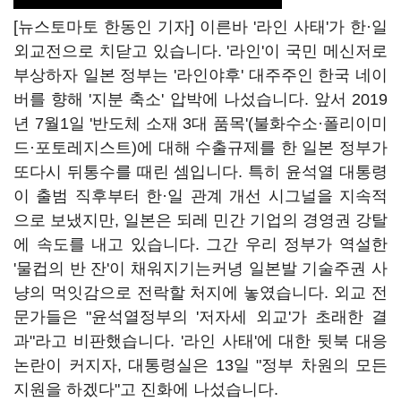
[뉴스토마토 한동인 기자] 이른바 '라인 사태'가 한
·
일
외교전으로 치닫고 있습니다. '라인'이 국민 메신저로
부상하자 일본 정부는 '라인야후' 대주주인 한국 네이
버를 향해 '지분 축소' 압박에 나섰습니다. 앞서 2019
년 7월1일 '반도체 소재 3대 품목'(불화수소·폴리이미
드·포토레지스트)에 대해 수출규제를 한 일본 정부가
또다시 뒤통수를 때린 셈입니다. 특히 윤석열 대통령
이 출범 직후부터 한·일 관계 개선 시그널을 지속적
으로 보냈지만, 일본은 되레 민간 기업의 경영권 강탈
에 속도를 내고 있습니다. 그간 우리 정부가 역설한
'물컵의 반 잔'이 채워지기는커녕 일본발 기술주권 사
냥의 먹잇감으로 전락할 처지에 놓였습니다. 외교 전
문가들은 "윤석열정부의 '저자세 외교'가 초래한 결
과"라고 비판했습니다. '라인 사태'에 대한 뒷북 대응
논란이 커지자, 대통령실은 13일 "정부 차원의 모든
지원을 하겠다"고 진화에 나섰습니다.