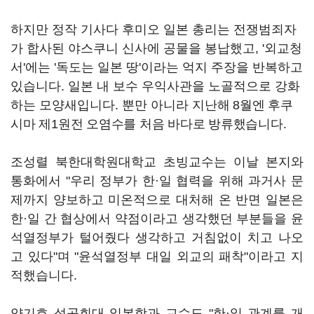
하지만 정작 기사다 후미오 일본 총리는 전쟁범죄자
가 합사된 야스쿠니 신사에 공물을 봉납했고, '외교청
서'에는 '독도는 일본 땅'이라는 억지 주장을 반복하고
있습니다. 일본 내 보수 우익사관을 노골적으로 강화
하는 모양새입니다. 뿐만 아니라
지난해 8월엔
후쿠
시마 제1원전 오염수를 처음 바다로 방류했습니다.
조성렬 북한대학원대학교 초빙교수는 이날 본지와
통화에서 "우리 정부가 한·일 협력을 위해 과거사 문
제까지 양보하고 미온적으로 대처해 온 반면 일본은
한·일 간 협상에서 약점이라고 생각했던 부분들을 윤
석열정부가 털어줬다 생각하고 거침없이 치고 나오
고 있다"며 "윤석열정부 대일 외교의 패착"이라고 지
적했습니다.
양기호 성공회대 일본학과 교수도 "한·일 관계를 개