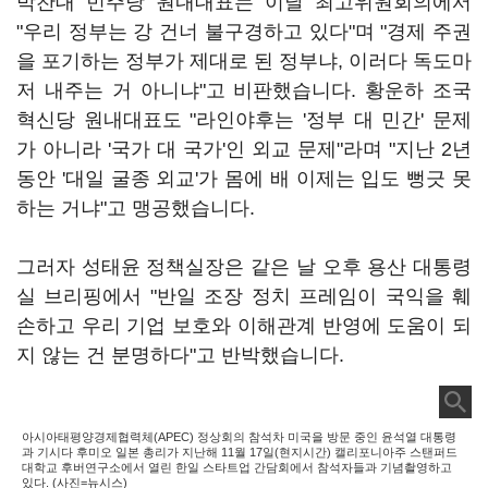
박찬대 민주당 원내대표는 이날 최고위원회의에서
"우리 정부는 강 건너 불구경하고 있다"며 "경제 주권
을 포기하는 정부가 제대로 된 정부냐, 이러다 독도마
저 내주는 거 아니냐"고 비판했습니다. 황운하 조국
혁신당 원내대표도 "라인야후는 '정부 대 민간' 문제
가 아니라 '국가 대 국가'인 외교 문제"라며 "지난 2년
동안 '대일 굴종 외교'가 몸에 배 이제는 입도 뻥긋 못
하는 거냐"고 맹공했습니다.
그러자 성태윤 정책실장은 같은 날 오후 용산 대통령
실 브리핑에서 "반일 조장 정치 프레임이 국익을 훼
손하고 우리 기업 보호와 이해관계 반영에 도움이 되
지 않는 건 분명하다"고 반박했습니다.
아시아태평양경제협력체(APEC) 정상회의 참석차 미국을 방문 중인 윤석열 대통령
과 기시다 후미오 일본 총리가 지난해 11월 17일(현지시간) 캘리포니아주 스탠퍼드
대학교 후버연구소에서 열린 한일 스타트업 간담회에서 참석자들과 기념촬영하고
있다. (사진=뉴시스)