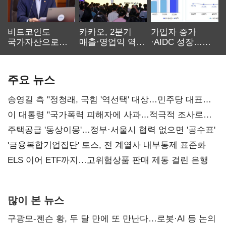
비트코인도
카카오, 2분기
가입자 증가
국가자산으로…'
매출·영업익 역대
·AIDC 성장…
보관·평가·처분'
최대…에이전트
SKT 2분기 성장
기준은 숙제
AI 수익화 관건
본궤도
주요 뉴스
송영길 측 "정청래, 국힘 '역선택' 대상…민주당 대표로
총선 지휘 못해"
이 대통령 "국가폭력 피해자에 사과…적극적 조사로
진실 밝혀야"
주택공급 '동상이몽'…정부·서울시 협력 없으면 '공수표'
'금융복합기업집단' 토스, 전 계열사 내부통제 표준화
ELS 이어 ETF까지…고위험상품 판매 제동 걸린 은행
많이 본 뉴스
구광모-젠슨 황, 두 달 만에 또 만난다…로봇·AI 등 논의