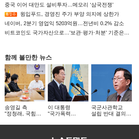
중국 이어 대만도 설비투자…메모리 ‘삼국전쟁’
윙입푸드, 경영진 주가 부양 의지에 상한가
네이버, 2분기 영업익 5203억원…전년비 0.2% 감소
비트코인도 국가자산으로…'보관·평가·처분' 기준은
숙제
함께 볼만한 뉴스
송영길 측
이 대통령
국군사관학교
"정청래, 국힘
"국가폭력
설립 반대 결의안
'역선택' 대상…
피해자에 사과…
발의…유용원
민주당 대표로
적극적 조사로
"정치적 목적
총선 지휘 못해"
진실 밝혀야"
추진 즉각 중단"