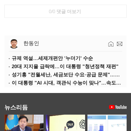
0/0
댓글 더보기
한동인
규제 역설…세제개편안 '누더기' 수순
20대 지지율 급락에…이 대통령 "청년정책 재편"
성기홍 "전월세난, 세금보단 수요·공급 문제"…닥공 시사
이 대통령 "AI 시대, 객관식 수능이 맞나"…속도전 '경계'
뉴스리듬