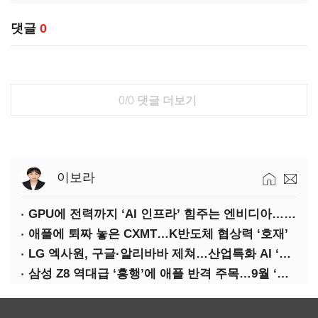
댓글
0
0/0
댓글 더보기
이보라
GPU에 전력까지 ‘AI 인프라’ 힘주는 엔비디아…삼성·하닉 수요도 ‘탄력’
애플에 퇴짜 놓은 CXMT…K반도체 협상력 ‘호재’
LG 엑사원, 구글·알리바바 제쳐…산업특화 AI ‘속도’
삼성 Z8 역대급 ‘흥행’에 애플 반격 주목…9월 ‘폴더블 대전’