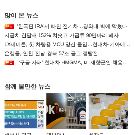
후폭풍
많이 본 뉴스
'한국판 IRA'서 빠진 전기차…청와대 벽에 막혔다
시금치 한달새 152% 치솟고 가금류 90만마리 폐사
LX세미콘, 첫 차량용 MCU 양산 돌입…현대차·기아에
공급
은행들, 인천·전남·경북 57조 금고 쟁탈전
‘구금 사태’ 현대차 HMGMA, 미 재향군인 채용
확대로 분위기 반전
함께 볼만한 뉴스