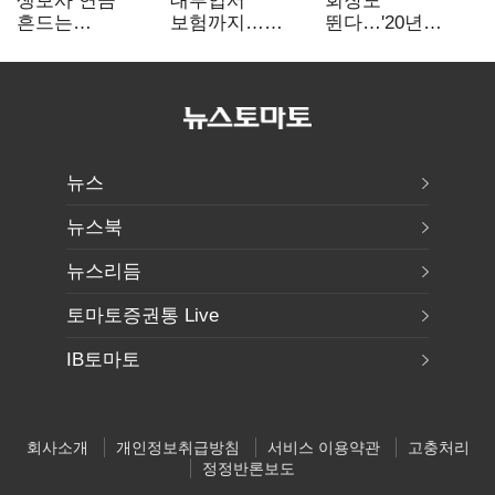
생보사 연금
대부업서
회장도
흔드는
보험까지…
뛴다…'20년
'증시변동성·
OK금융,
신한' vs '청라
장수리스크'
종합금융그룹
하나' 인천시금고
퍼즐 맞춘다
정면승부
뉴스
뉴스북
뉴스리듬
토마토증권통 Live
IB토마토
회사소개
개인정보취급방침
서비스 이용약관
고충처리
정정반론보도