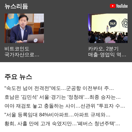
뉴스리듬
비트코인도
카카오, 2분기
국가자산으로…'
매출·영업익 역대
보관·평가·처분'
최대…에이전트
기준은 숙제
AI 수익화 관건
주요 뉴스
"속도전 넘어 전격전"에도…군공항 이전부터 주
52시간까지 '뇌관'
호남은 '김민석' 서울·경기는 '정청래'…최종 승자는
'안갯속'
여야 재검토 놓고 충돌하는 사이…선관위 "투표자 수
오차 당연"
"서울 등록임대 84%비아파트…아파트 규제와
달리해야"
황희, 사흘 만에 고개 숙였지만…'폐버스 청년주택'