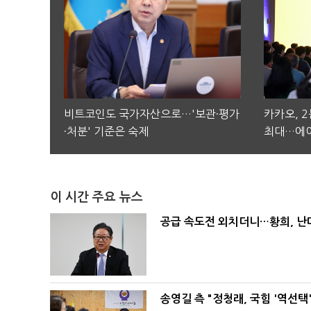
비트코인도 국가자산으로…'보관·평가
카카오, 
·처분' 기준은 숙제
최대…에이
이 시간 주요 뉴스
공급 속도전 외치더니…황희, 난
송영길 측 "정청래, 국힘 '역선