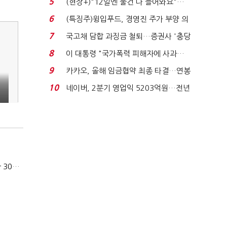
5
(현장+)"12일엔 물건 다 들어와요"…
빈 매대 채우며 문 연 ...
6
(특징주)윙입푸드, 경영진 주가 부양 의
지에 상한가...
7
국고채 담합 과징금 철퇴…증권사 '충당
금 폭탄' 우려...
8
이 대통령 "국가폭력 피해자에 사과…
적극적 조사로 진...
9
카카오, 올해 임금협약 최종 타결…연봉
6.3% 인상·격려...
10
네이버, 2분기 영업익 5203억원…전년
비 0.2% 감소...
카카오, 올해 임금협약 최종 타결…연봉 6.3% 인상·격려금 300만원