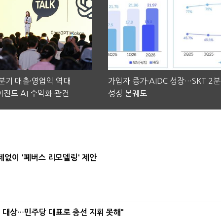
2분기 매출·영업익 역대
가입자 증가·AIDC 성장…SKT 2
전트 AI 수익화 관건
성장 본궤도
데없이 '폐버스 리모델링' 제안
택' 대상…민주당 대표로 총선 지휘 못해"