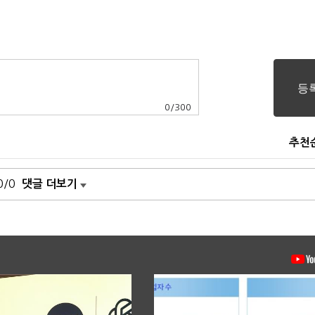
0
/
300
추천
0/0
댓글 더보기