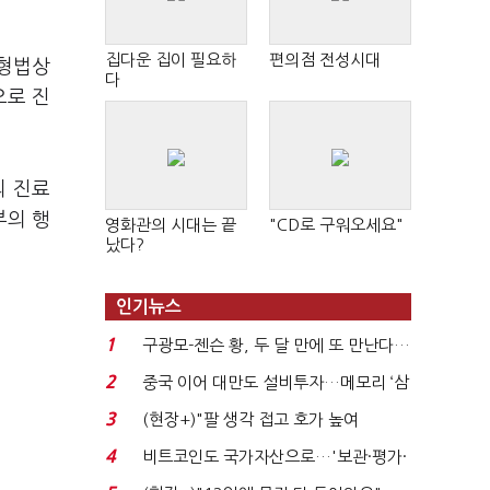
집다운 집이 필요하
편의점 전성시대
 형법상
다
으로 진
의 진료
부의 행
영화관의 시대는 끝
"CD로 구워오세요"
났다?
인기뉴스
1
구광모-젠슨 황, 두 달 만에 또 만난다…
로봇·AI 등 논...
2
중국 이어 대만도 설비투자…메모리 ‘삼
국전쟁’
3
(현장+)"팔 생각 접고 호가 높여
요"…'덜 똘똘한 한 채' 20...
4
비트코인도 국가자산으로…'보관·평가·
처분' 기준은 ...