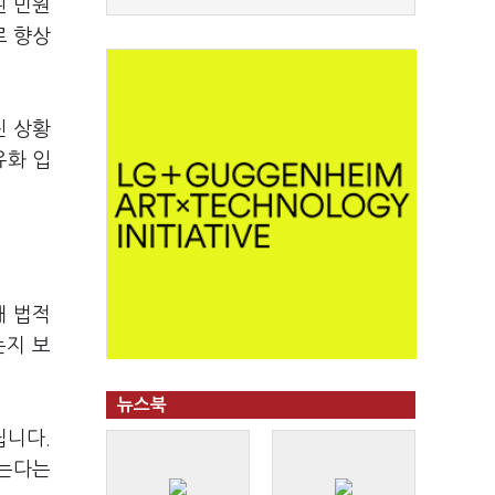
된 민원
로 향상
진 상황
유화 입
해 법적
는지 보
뉴스북
립니다.
않는다는