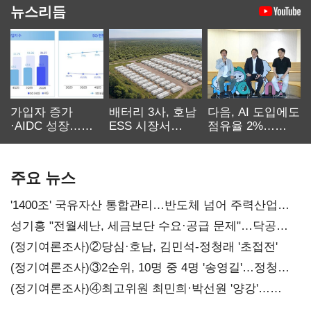
뉴스리듬
가입자 증가
배터리 3사, 호남
다음, AI 도입에도
·AIDC 성장…
ESS 시장서
점유율 2%…
SKT 2분기 성장
‘격돌’
에이전트
본궤도
차별화가 관건
주요 뉴스
'1400조' 국유자산 통합관리…반도체 넘어 주력산업
구조혁신
성기홍 "전월세난, 세금보단 수요·공급 문제"…닥공
시사
(정기여론조사)②당심·호남, 김민석-정청래 '초접전'
(정기여론조사)③2순위, 10명 중 4명 '송영길'…정청래
'한 자릿수'
(정기여론조사)④최고위원 최민희·박선원 '양강'…
서미화·이성윤·임미애 뒤이어