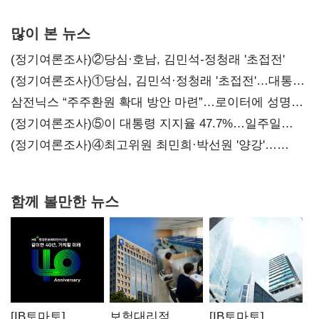
많이 본 뉴스
(정기여론조사)②당심·호남, 김민석-정청래 '초접전'
(정기여론조사)①당심, 김민석·정청래 '초접전'…대통령
지지도 '50% 아래로'(종합)
삼전닉스 “주주환원 확대 방안 마련”…로이터에 성명
보내
(정기여론조사)⑤이 대통령 지지율 47.7%…일주일
만에 다시 40%대
(정기여론조사)④최고위원 최민희·박선원 '양강'…
서미화·이성윤·임미애 뒤이어
함께 볼만한 뉴스
[IB토마토]
보험대리점,
[IB토마토]