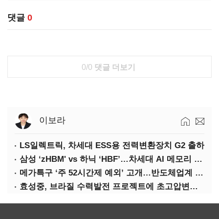
댓글
0
0/0
댓글 더보기
이보라
LS일렉트릭, 차세대 ESS용 전력변환장치 G2 출하
삼성 ‘zHBM' vs 하닉 ‘HBF’…차세대 AI 메모리 경쟁 본격화
메가특구 ‘주 52시간제 예외’ 고개…반도체업계 촉각
효성중, 브라질 수력발전 프로젝트에 초고압변압기 공급