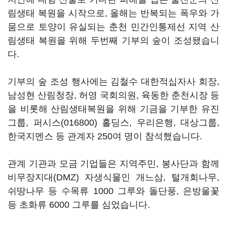
림생태 복원을 시작으로, 올해는 반복되는 폭우와 가
뭄으로 토양이 유실되는 춘천 민간인통제선 지역 산
림생태 복원을 위해 두번째 기부의 숲이 조성됐습니
다.
기부의 숲 조성 행사에는 김철수 대한적십자사 회장,
남성현 산림청장, 허영 국회의원, 육동한 춘천시장 등
을 비롯해 산림생태복원을 위해 기금을 기부한 유진
그룹,
퍼시스(016800)
홀딩스, 우리은행, 대상그룹,
한국지멘스 등 관계자 250여 명이 참석했습니다.
관계 기관과 모금 기업들은 지역주민, 봉사단과 함께
비무장지대(DMZ) 자생식물인 개느삼, 털개회나무,
쉬땅나무 등 수목류 1000 그루와 돌단풍, 은방울꽃
등 초화류 6000 그루를 심었습니다.