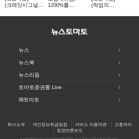
(크레딧시그널)H
1200%룰
(락업의
S효성인포메이션
우회경쟁 불씨
두얼굴)①한 달
, AI 투자 확대에
뒤 풀리는 FI
실적 체력 강화
물량…새내기주
오버행 경계
뉴스
뉴스북
뉴스리듬
토마토증권통 Live
IB토마토
회사소개
개인정보취급방침
서비스 이용약관
고충처리
정정반론보도