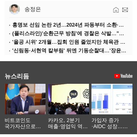
송정은
홍명보 선임 논란 2년…2024년 파동부터 소환·압색까지
(폴리스라인)'순환근무 방침'에 경찰은 삭발…"베테랑·수사력 보강 먼저"
'올공 시위' 2개월…집회 인원 줄었지만 체육관 봉쇄 계속
'신림동·서현역 칼부림' 뒤엔 기동순찰대…'장윤기 은폐·조작' 후엔 내부비리수사대
뉴스리듬
비트코인도
카카오, 2분기
가입자 증가
국가자산으로…'
매출·영업익 역대
·AIDC 성장…
보관·평가·처분'
최대…에이전트
SKT 2분기 성장