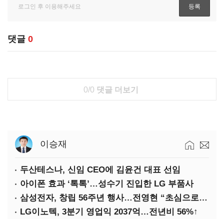
댓글
0
0/0
댓글 더보기
이승재
두산테스나, 신임 CEO에 김윤건 대표 선임
아이폰 효과 ‘톡톡’…성수기 진입한 LG 부품사
삼성전자, 창립 56주년 행사…전영현 “초심으로 경쟁력 회복해야”
LG이노텍, 3분기 영업익 2037억…전년비 56%↑