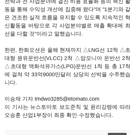
전략과 전 사업분야에 걸친 비용 효율화 등의 혁신 활
동을 통해 수익성 개선에 집중해 왔다"며 "1분기와 같
은 견조한 실적 흐름을 유지할 수 있도록 지속적인 혁
신활동을 바탕으로 각 사업분야별로 매출 확대에 최
선을 다할 것"이라고 말했습니다.
한편, 한화오션은 올해 현재까지 △LNG선 12척 △초
대형 원유운반선(VLCC) 2척 △암모니아 운반선 2척
△초대형 액화석유가스(LPG)운반선 1척 등 총 17척
에 걸쳐 약 33억9000만달러 상당의 선박을 수주했습
니다.
이승재 기자 tmdwo3285@etomato.com
이 기사는 뉴스토마토 보도준칙 및 윤리강령에 따라
오승훈 산업1부장이 최종 확인·수정했습니다.