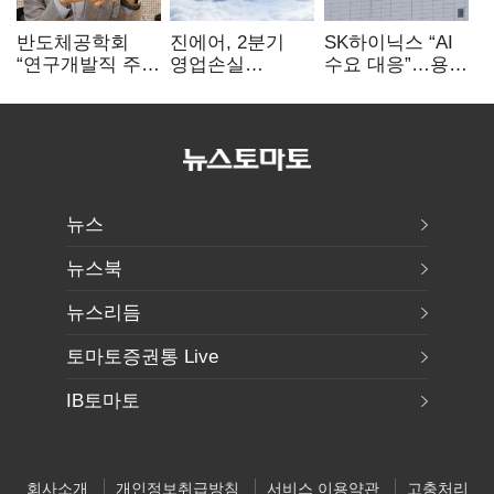
반도체공학회
진에어, 2분기
SK하이닉스 “AI
“연구개발직 주
영업손실
수요 대응”…용인
52시간제
731억…유가
·청주 팹에 54조
개선해야”
상승 여파
투자
뉴스
뉴스북
뉴스리듬
토마토증권통 Live
IB토마토
회사소개
개인정보취급방침
서비스 이용약관
고충처리