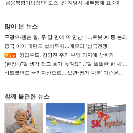
'금융복합기업집단' 토스, 전 계열사 내부통제 표준화
많이 본 뉴스
구광모-젠슨 황, 두 달 만에 또 만난다…로봇·AI 등 논의
중국 이어 대만도 설비투자…메모리 ‘삼국전쟁’
윙입푸드, 경영진 주가 부양 의지에 상한가
(현장+)"팔 생각 접고 호가 높여요"…'덜 똘똘한 한 채'
20억 키맞추기
비트코인도 국가자산으로…'보관·평가·처분' 기준은
숙제
함께 볼만한 뉴스