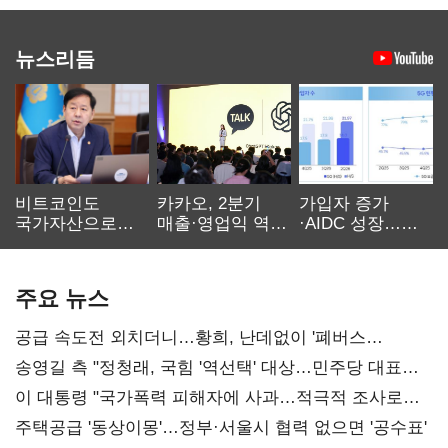
뉴스리듬
비트코인도
카카오, 2분기
가입자 증가
국가자산으로…'
매출·영업익 역대
·AIDC 성장…
보관·평가·처분'
최대…에이전트
SKT 2분기 성장
기준은 숙제
AI 수익화 관건
본궤도
주요 뉴스
공급 속도전 외치더니…황희, 난데없이 '폐버스
리모델링' 제안
송영길 측 "정청래, 국힘 '역선택' 대상…민주당 대표로
총선 지휘 못해"
이 대통령 "국가폭력 피해자에 사과…적극적 조사로
진실 밝혀야"
주택공급 '동상이몽'…정부·서울시 협력 없으면 '공수표'