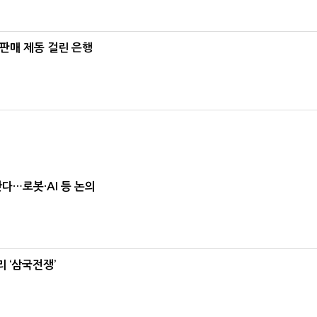
 판매 제동 걸린 은행
난다…로봇·AI 등 논의
 ‘삼국전쟁’