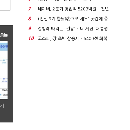
빈 매대 채우며 문 연 ...
7
네이버, 2분기 영업익 5203억원…전년
비 0.2% 감소...
8
(민선 9기 한달)③'7조 채무' 곳간에 충
격…추미애, 20년...
9
정청래 때리는 '김용'…더 세진 '대통령
최측근' 입...
10
코스피, 장 초반 상승세…6400선 회복
시도
분기