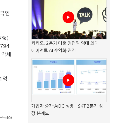
외국인
06%)
카카오, 2분기 매출·영업익 역대 최대…
794
에이전트 AI 수익화 관건
도 약세
61억
가입자 증가·AIDC 성장…SKT 2분기 성
장 본궤도
=뉴시스)