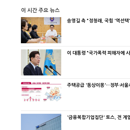
이 시간 주요 뉴스
송영길 측 "정청래, 국힘 '역선
이 대통령 "국가폭력 피해자에 
주택공급 '동상이몽'…정부·서울시
'금융복합기업집단' 토스, 전 