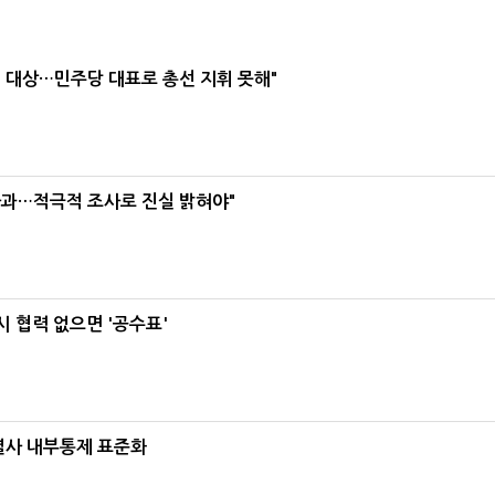
택' 대상…민주당 대표로 총선 지휘 못해"
사과…적극적 조사로 진실 밝혀야"
 협력 없으면 '공수표'
계열사 내부통제 표준화