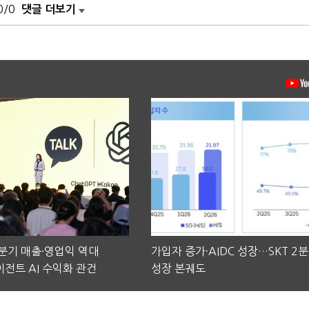
0/0
댓글 더보기
2분기 매출·영업익 역대
가입자 증가·AIDC 성장…SKT 2
전트 AI 수익화 관건
성장 본궤도