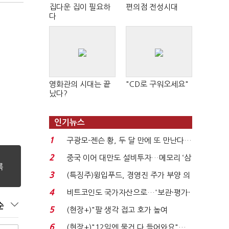
집다운 집이 필요하
편의점 전성시대
다
정
영화관의 시대는 끝
"CD로 구워오세요"
났다?
인기뉴스
1
구광모-젠슨 황, 두 달 만에 또 만난다…
로봇·AI 등 논...
2
중국 이어 대만도 설비투자…메모리 ‘삼
국전쟁’
3
(특징주)윙입푸드, 경영진 주가 부양 의
지에 상한가...
4
비트코인도 국가자산으로…'보관·평가·
처분' 기준은 ...
순
5
(현장+)"팔 생각 접고 호가 높여
요"…'덜 똘똘한 한 채' 20...
6
(현장+)"12일엔 물건 다 들어와요"…