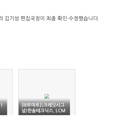
라 김기성 편집국장이 최종 확인·수정했습니다.
1
[IB토마토](크레딧시그
널)한솔테크닉스, LCM
사업 중단 영향 '제한적'