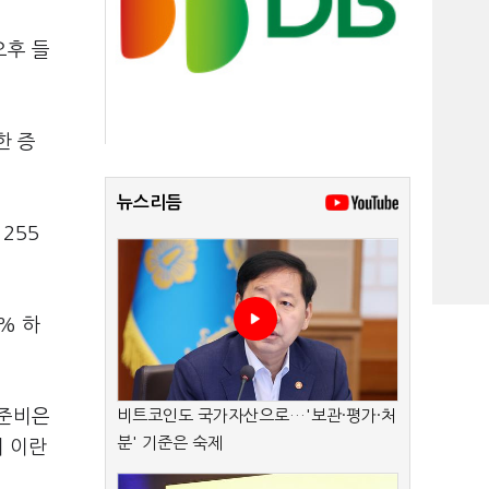
오후 들
한 증
뉴스리듬
255
8% 하
방준비은
비트코인도 국가자산으로…'보관·평가·처
분' 기준은 숙제
이 이란