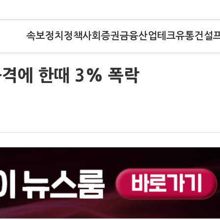
속보
정치
정책
사회
증권
금융
산업
테크
유통
건설
격에 한때 3% 폭락