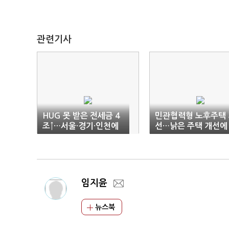
관련기사
HUG 못 받은 전세금 4
민관협력형 노후주택 
조↑…서울·경기·인천에
선…낡은 주택 개선에
94.3%
민·관 맞손
임지윤
뉴스북