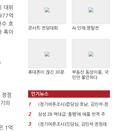
기 대위
977억
건수 흐
콘서트 전당대회
AI 인재 쟁탈전
가 폭이
)
휴대폰이 끊긴 30분
부동산 동상이몽, 국
민만 불안하다
인기뉴스
 정점
만기의
1
(정기여론조사)②당심·호남, 김민석-정
청래 '초접전'...
2
삼성 Z8 역대급 ‘흥행’에 애플 반격 주
목…9월 ‘폴...
3
(정기여론조사)①당심, 김민석·정청래
은 1억