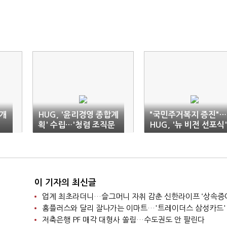
개
HUG, '윤리경영 종합계
"국민주거복지 증진"…
획' 수립…'청렴 조직문
HUG, '뉴 비전 선포식'
화 조성'
개최
이 기자의 최신글
홈플러스와 달리 잘나가는 이마트…'트레이더스 삼성카드'
저축은행 PF 매각 대형사 쏠림…수도권도 안 팔린다