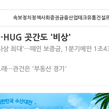
속보
정치
정책
사회
증권
금융
산업
테크
유통
건설
HUG 곳간도 '비상'
사상 최대'…떼인 보증금, 1분기에만 1조4
도래…관건은 '부동산 경기'