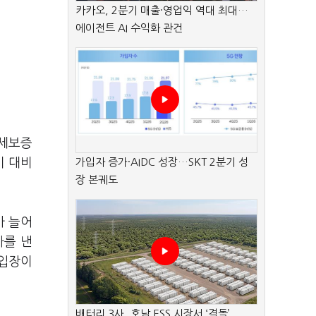
카카오, 2분기 매출·영업익 역대 최대…
에이전트 AI 수익화 관건
전세보증
기 대비
가입자 증가·AIDC 성장…SKT 2분기 성
장 본궤도
가 늘어
자를 낸
 입장이
배터리 3사, 호남 ESS 시장서 ‘격돌’