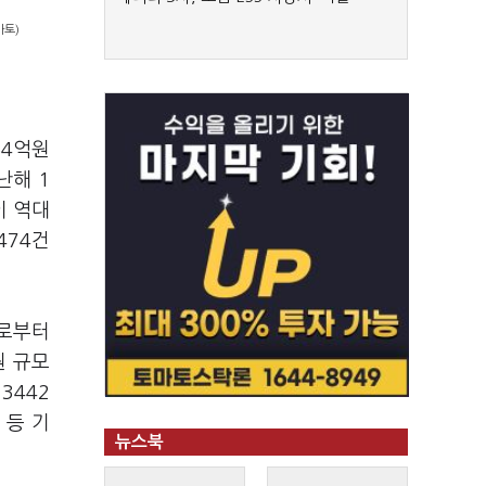
마토)
54억원
난해 1
이 역대
474건
으로부터
원 규모
 3442
) 등 기
뉴스북