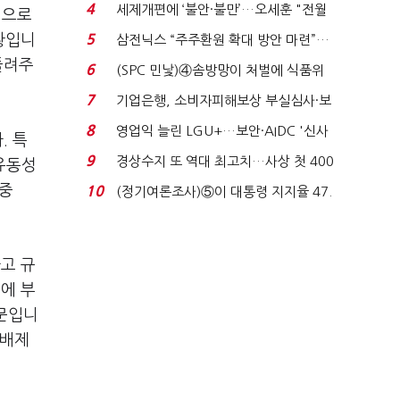
'초접전'…대통령 ...
4
세제개편에 ‘불안·불만’…오세훈 "전월
원으로
세 구하기 더 ...
황입니
5
삼전닉스 “주주환원 확대 방안 마련”…
로이터에 성명...
돌려주
6
(SPC 민낯)④솜방망이 처벌에 식품위
생법 위반 반복...
7
기업은행, 소비자피해보상 부실심사·보
이스피싱 공시 ...
8
영업익 늘린 LGU+…보안·AIDC '신사
. 특
업 드라이브'...
9
경상수지 또 역대 최고치…사상 첫 400
 유동성
억달러에 '3% 성...
집중
10
(정기여론조사)⑤이 대통령 지지율 47.
7%…일주일 만에 ...
고 규
에 부
때문입니
 배제