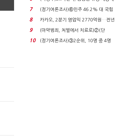
장 초반 상한가...
7
(정기여론조사)⑥민주 46.2% 대 국힘
31.0%…오차범위 밖 ...
8
카카오, 2분기 영업익 2770억원…전년
비 36% 증가...
9
(마약범죄, 처벌에서 치료로)②(단
독)"마약은 전염병…여성...
10
(정기여론조사)③2순위, 10명 중 4명
'송영길'…정청래 '한 ...