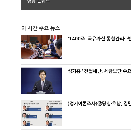
성장 본궤도
이 시간 주요 뉴스
'1400조' 국유자산 통합관리
성기홍 "전월세난, 세금보단 수요
(정기여론조사)②당심·호남, 김민