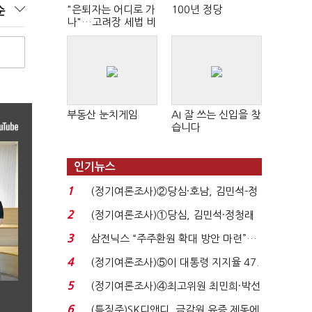
"은퇴자는 어디로 가
100년 정당
순
나"…고려장 세법 비
판 확산
부동산 눈치게임
AI 잘 쓰는 신입을 찾
습니다
인기뉴스
1
(정기여론조사)②당심·호남, 김민석-정
청래 '초접전'...
2
(정기여론조사)①당심, 김민석·정청래
'초접전'…대통령 ...
3
삼전닉스 “주주환원 확대 방안 마련”…
로이터에 성명...
4
(정기여론조사)⑤이 대통령 지지율 47.
7%…일주일 만에 ...
5
(정기여론조사)④최고위원 최민희·박선
원 '양강'…서미...
6
(특징주)SK디앤디, 금감원 유증 제동에