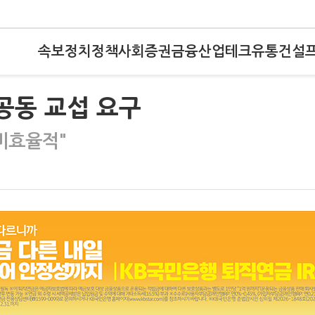
속보
정치
정책
사회
증권
금융
산업
테크
유통
건설
 공동 교섭 요구
비효율적"