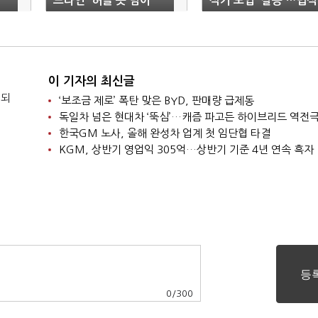
드라인' 허들 못 넘어
식기 도입 '갈등'…법적
분쟁으로 격화
이 기자의 최신글
 되
‘보조금 제로’ 폭탄 맞은 BYD, 판매량 급제동
독일차 넘은 현대차 ‘뚝심’…캐즘 파고든 하이브리드 역전
한국GM 노사, 올해 완성차 업계 첫 임단협 타결
KGM, 상반기 영업익 305억…상반기 기준 4년 연속 흑자
0
/
300