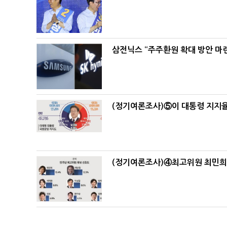
삼전닉스 “주주환원 확대 방안 마
(정기여론조사)⑤이 대통령 지지율
(정기여론조사)④최고위원 최민희·