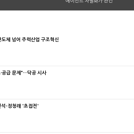
에이전트 차별화가 관건
…반도체 넘어 주력산업 구조혁신
·공급 문제"…닥공 시사
석-정청래 '초접전'