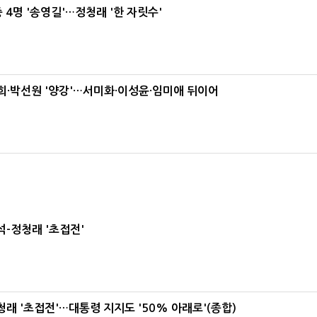
 4명 '송영길'…정청래 '한 자릿수'
·박선원 '양강'…서미화·이성윤·임미애 뒤이어
-정청래 '초접전'
래 '초접전'…대통령 지지도 '50% 아래로'(종합)