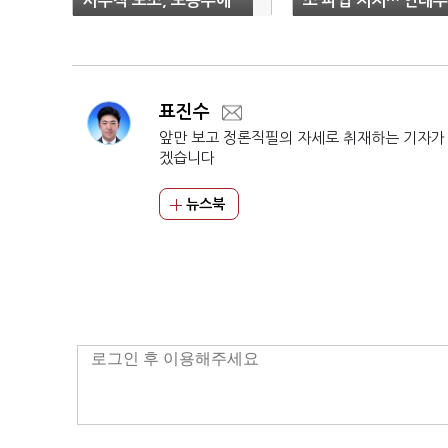
사무직 노조, 노동부에
조 파업 지지…‘연대투
진정서 제출
쟁’ 가능성
표진수
앞만 보고 정론직필의 자세로 취재하는 기자가
겠습니다
뉴스북