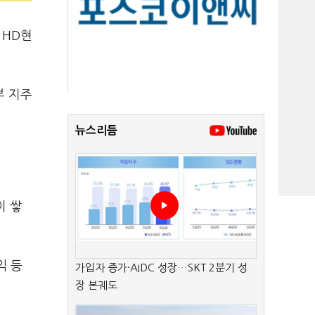
 HD현
부 지주
뉴스리듬
이 쌓
익 등
가입자 증가·AIDC 성장…SKT 2분기 성
장 본궤도