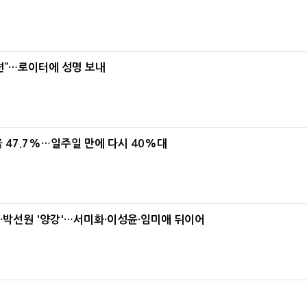
련”…로이터에 성명 보내
 47.7%…일주일 만에 다시 40%대
박선원 '양강'…서미화·이성윤·임미애 뒤이어