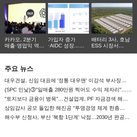
카카오, 2분기
가입자 증가
배터리 3사, 호남
매출·영업익 역대
·AIDC 성장…
ESS 시장서
최대…에이전트
SKT 2분기 성장
‘격돌’
AI 수익화 관건
본궤도
주요 뉴스
대우건설, 신임 대표에 '정통 대우맨' 이강석 부사장
내정
(SPC 민낯)③"일매출 280만원 찍어도 수익 제자리"…
점주 울리는 '상시 할인'
"토지보다 금융이 병목"…건설업계, PF 자금경색 해소
목소리
상임감사 공모 돌입한 해진공 "투명경영 체계 한층
강화"
해수부 신청사, 부산 '북항 1단계' 낙점…2030년 완공
목표