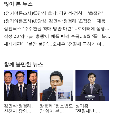
많이 본 뉴스
(정기여론조사)②당심·호남, 김민석-정청래 '초접전'
(정기여론조사)①당심, 김민석·정청래 '초접전'…대통령
지지도 '50% 아래로'(종합)
삼전닉스 “주주환원 확대 방안 마련”…로이터에 성명
보내
삼성 Z8 역대급 ‘흥행’에 애플 반격 주목…9월 ‘폴더블
대전’
세제개편에 ‘불안·불만’…오세훈 "전월세 구하기 더
힘들어질 것"
함께 볼만한 뉴스
김민석·정청래,
장동혁 "형소법도
성기홍
신천지 장외
안 읽어 본
"전월세난,