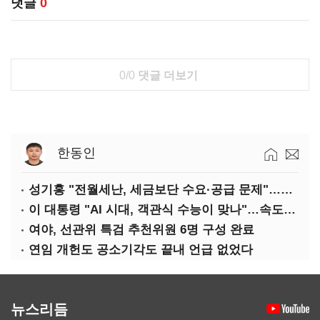
댓글
0
0/0
댓글 더보기
한동인
성기홍 "전월세난, 세금보단 수요·공급 문제"…닥공 시사
이 대통령 "AI 시대, 객관식 수능이 맞나"…속도전 '경계'
여야, 선관위 특검 추천위원 6명 구성 완료
연임 개헌도 공소기각도 끝내 언급 없었다
뉴스리듬