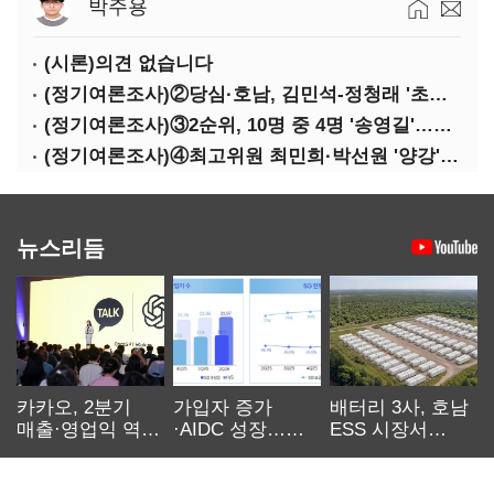
박주용
(시론)의견 없습니다
(정기여론조사)②당심·호남, 김민석-정청래 '초접전'
(정기여론조사)③2순위, 10명 중 4명 '송영길'…정청래 '한 자릿수'
(정기여론조사)④최고위원 최민희·박선원 '양강'…서미화·이성윤·임미애 뒤이어
뉴스리듬
카카오, 2분기
가입자 증가
배터리 3사, 호남
매출·영업익 역대
·AIDC 성장…
ESS 시장서
최대…에이전트
SKT 2분기 성장
‘격돌’
AI 수익화 관건
본궤도