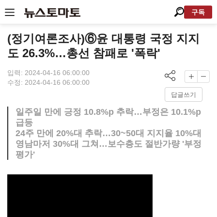
구독
(정기여론조사)⑥윤 대통령 국정 지지
도 26.3%…총선 참패로 '폭락'
입력: 2024-04-16 06:00:00
수정: 2024-04-16 06:00:00
답글쓰기
일주일 만에 긍정 10.8%p 추락…부정은 10.1%p
급등
24주 만에 20%대 추락…30~50대 지지율 10%대
영남마저 30%대 그쳐…보수층도 절반가량 '부정
평가'