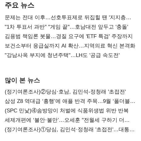
주요 뉴스
문제는 전대 이후…선호투표제로 뒤집힐 땐 '지지층
불복'
"1차 투표서 과반" "게임 끝"…호남대전 앞두고 '충돌'
김용범 책임론 봇물…경질 요구에 'ETF 특검' 주장까지
보건소부터 응급실까지 AI 확산…지역의료 혁신 본격화
"강남사옥 부지에 청년주택"…LH도 '공급 속도전'
많이 본 뉴스
(정기여론조사)②당심·호남, 김민석-정청래 '초접전'
삼성 Z8 역대급 ‘흥행’에 애플 반격 주목…9월 ‘폴더블
대전’
(SPC 민낯)④솜방망이 처벌에 식품위생법 위반 반복
세제개편에 ‘불안·불만’…오세훈 "전월세 구하기 더
힘들어질 것"
(정기여론조사)①당심, 김민석·정청래 '초접전'…대통령
지지도 '50% 아래로'(종합)