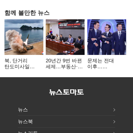
함께 볼만한 뉴스
북, 단거리
20년간 9번 바뀐
문제는 전대
탄도미사일
세제…부동산·
이후…
발사…안보실
상속세만
선호투표제로
"즉각 중단 촉구"
건드렸다
뒤집힐 땐
'지지층 불복'
뉴스
뉴스북