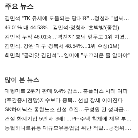
주요 뉴스
김민석 "TK 유세에 도움되는 당대표"…정청래 "벌써
대표된 양 당직 배분"
46.01% 대 44.53%…김민석·정청래 '초박빙'(종합)
김민석 누적 46.01%…'격전지' 호남 앞두고 1위 지켰다
(2보)
김민석, 강원·대구·경북서 48.54%…1위 수성(1보)
최민희 "골리앗 김민석"…임미애 "부끄러운 줄 알아야"
많이 본 뉴스
대형마트 2분기 판매 9.4% 감소…홈플러스 사태 여파
(주간증시전망)지수보다 종목…선별 장세 이어진다
SK하이닉스 통합노조 신설 추진…구성원 간 성과급
불만 확산
건설 한계기업 5년 새 3배↑…PF·주택 침체에 재무 부담
확대
농협하나로유통 대규모유통업법 위반 적발…공정위,
과징금 4억6200만원 부과