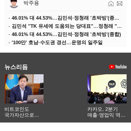
박주용
46.01% 대 44.53%…김민석·정청래 '초박빙'(종합 2보)
김민석 "TK 유세에 도움되는 당대표"…정청래 "벌써 대표된 양 당직 배분"
46.01% 대 44.53%…김민석·정청래 '초박빙'(종합)
'100만' 호남·수도권 경선…운명의 일주일
뉴스리듬
비트코인도
카카오, 2분기
국가자산으로…'
매출·영업익 역대
보관·평가·처분'
최대…에이전트
기준은 숙제
AI 수익화 관건