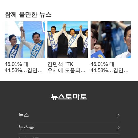
함께 볼만한 뉴스
46.01% 대
김민석 "TK
46.01% 대
44.53%…김민석·
유세에 도움되는
44.53%…김민석·
정청래
당대표"…정청래
정청래
'초박빙'(종합
"벌써 대표된 양
'초박빙'(종합)
2보)
당직 배분"
뉴스
뉴스북