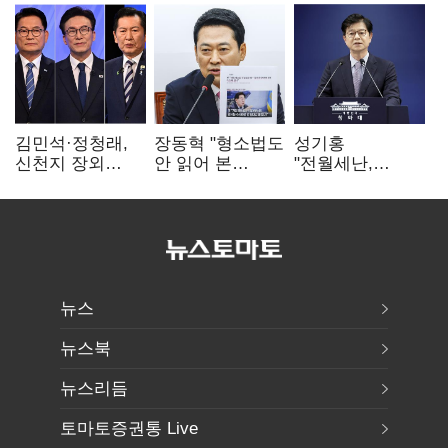
김민석·정청래,
장동혁 "형소법도
성기홍
신천지 장외
안 읽어 본
"전월세난,
설전…송영길
대통령…빛의
세금보단 수요·
"호남 계몽 규탄"
속도로 무너질
공급 문제"…닥공
것"
시사
뉴스
뉴스북
뉴스리듬
토마토증권통 Live