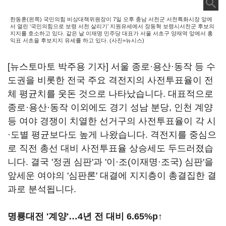
한동훈(왼쪽) 국민의힘 비상대책위원장이 7일 오후 충남 서천군 서천특화시장 앞에
서 열린 ‘국민의힘으로 보령 서천 살리기’ 지원유세에서 장동혁 보령시서천군 후보의
지지를 호소하고 있다. 같은 날 이재명 민주당 대표가 서울 서초구 양재역 앞에서 홍
익표 서초을 후보지지 유세를 하고 있다. (사진=뉴시스)
[뉴스토마토 박주용 기자] 서울 종로·용산·동작 등 수
도권을 비롯한 전국 주요 격전지의 사전투표율이 전
체 평균치를 웃돈 것으로 나타났습니다. 대표적으로
종로·용산·동작 이외에도 경기 성남 분당, 인천 계양
등 여야 경쟁이 치열한 선거구의 사전투표율이 각 시
·도별 평균보다도 높게 나왔습니다. 격전지를 중심으
로 직전 총선 대비 사전투표율 상승세도 두드러졌습
니다. 결국 '정권 심판'과 '이·조(이재명·조국) 심판'을
앞세운 여야의 '심판론' 대결에 지지층이 총결집한 결
과로 분석됩니다.
명룡대전 '계양'…4년 전 대비 6.65%p
↑