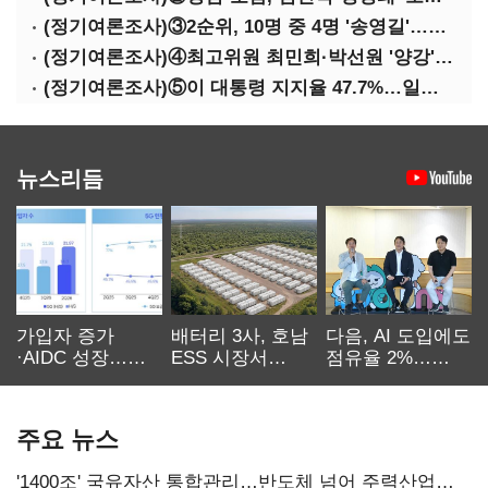
(정기여론조사)③2순위, 10명 중 4명 '송영길'…정청래 '한 자릿수'
(정기여론조사)④최고위원 최민희·박선원 '양강'…서미화·이성윤·임미애 뒤이어
(정기여론조사)⑤이 대통령 지지율 47.7%…일주일 만에 다시 40%대
뉴스리듬
가입자 증가
배터리 3사, 호남
다음, AI 도입에도
·AIDC 성장…
ESS 시장서
점유율 2%…
SKT 2분기 성장
‘격돌’
에이전트
본궤도
차별화가 관건
주요 뉴스
'1400조' 국유자산 통합관리…반도체 넘어 주력산업