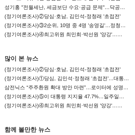
구조혁신
성기홍 "전월세난, 세금보단 수요·공급 문제"…닥공
시사
(정기여론조사)②당심·호남, 김민석-정청래 '초접전'
(정기여론조사)③2순위, 10명 중 4명 '송영길'…정청래
'한 자릿수'
(정기여론조사)④최고위원 최민희·박선원 '양강'…
서미화·이성윤·임미애 뒤이어
많이 본 뉴스
(정기여론조사)②당심·호남, 김민석-정청래 '초접전'
(정기여론조사)①당심, 김민석·정청래 '초접전'…대통령
지지도 '50% 아래로'(종합)
삼전닉스 “주주환원 확대 방안 마련”…로이터에 성명
보내
(정기여론조사)⑤이 대통령 지지율 47.7%…일주일
만에 다시 40%대
(정기여론조사)④최고위원 최민희·박선원 '양강'…
서미화·이성윤·임미애 뒤이어
함께 볼만한 뉴스