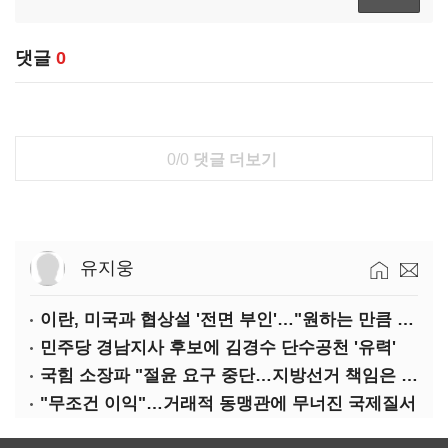
댓글
0
0/0
댓글 더보기
유지웅
이란, 미국과 협상설 '전면 부인'…"원하는 만큼 전쟁 가능"
민주당 경남지사 후보에 김경수 단수공천 '유력'
국힘 소장파 "절윤 요구 중단…지방선거 책임은 장동혁 몫"
"무조건 이익"…거래적 동맹관에 무너진 국제질서