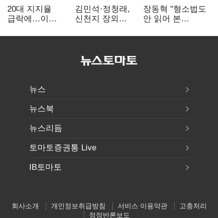
20대 지지율
김민석·정청래,
장동혁 "형소법도
급락에…이
신천지 장외
안 읽어 본
대통령 "청년정책
설전…송영길
대통령…빛의
재편"
"호남 계몽 규탄"
속도로 무너질
것"
뉴스
뉴스북
뉴스리듬
토마토증권통 Live
IB토마토
회사소개
개인정보취급방침
서비스 이용약관
고충처리
정정반론보도