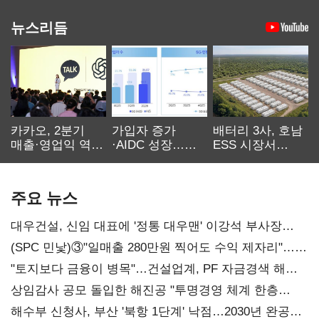
뉴스리듬
카카오, 2분기
가입자 증가
배터리 3사, 호남
매출·영업익 역대
·AIDC 성장…
ESS 시장서
최대…에이전트
SKT 2분기 성장
‘격돌’
AI 수익화 관건
본궤도
주요 뉴스
대우건설, 신임 대표에 '정통 대우맨' 이강석 부사장
내정
(SPC 민낯)③"일매출 280만원 찍어도 수익 제자리"…
점주 울리는 '상시 할인'
"토지보다 금융이 병목"…건설업계, PF 자금경색 해소
목소리
상임감사 공모 돌입한 해진공 "투명경영 체계 한층
강화"
해수부 신청사, 부산 '북항 1단계' 낙점…2030년 완공