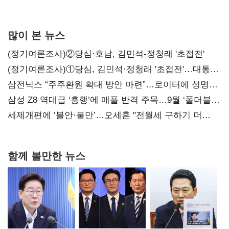
목표
많이 본 뉴스
(정기여론조사)②당심·호남, 김민석-정청래 '초접전'
(정기여론조사)①당심, 김민석·정청래 '초접전'…대통령
지지도 '50% 아래로'(종합)
삼전닉스 “주주환원 확대 방안 마련”…로이터에 성명
보내
삼성 Z8 역대급 ‘흥행’에 애플 반격 주목…9월 ‘폴더블
대전’
세제개편에 ‘불안·불만’…오세훈 "전월세 구하기 더
힘들어질 것"
함께 볼만한 뉴스