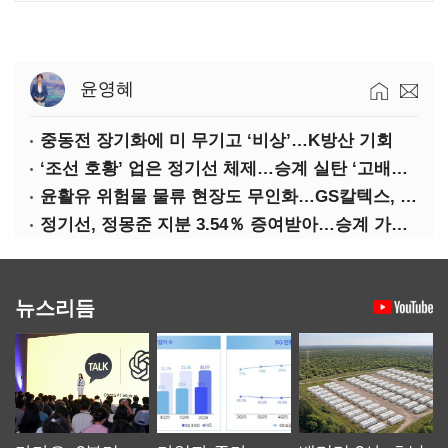
윤영혜
중동전 장기화에 미 무기고 ‘비상’…K방산 기회
‘조선 호황’ 업은 정기선 체제…승계 실탄 ‘고배당’ 주목
윤활유 위험물 물류 현장도 무인화…GS칼텍스, 디지털 전환 가속
정기선, 정몽준 지분 3.54％ 증여받아…승계 가속화
뉴스리듬