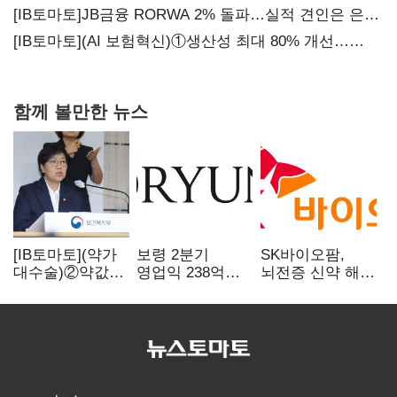
[IB토마토]JB금융 RORWA 2% 돌파…실적 견인은 은행
아닌 캐피탈
[IB토마토](AI 보험혁신)①생산성 최대 80% 개선…
현실은 '실행 격차'
함께 볼만한 뉴스
[IB토마토](약가
보령 2분기
SK바이오팜,
대수술)②약값
영업익 238억…
뇌전증 신약 해외
깎이자 R&D부터
전년 대비 6.2%↓
흥행 발판…
축소…제약업계
차세대 신약 개발
비상경영 돌입
속도