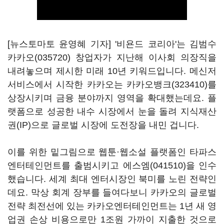
[뉴스토마토 윤영혜 기자] '비욘드 코리아'는 김범수
카카오(035720)
창업자가 지난해 이사회 의장직을
내려놓으며 제시한 미래 10년 키워드입니다. 메신저
서비스에서 시작한 카카오는
카카오뱅크(323410)
를
상장시키며 금융 분야까지 영역을 확대했는데요. 플
랫폼으로 성공한 내수 시장에서 눈을 돌려 지식재산
권(IP)으로 글로벌 시장에 도전장을 내민 겁니다.
이를 위한 밑그림으로 웹툰·웹소설 플랫폼인 타파스
엔터테인먼트를 출범시키고
에스엠(041510)
을 인수
했습니다. 세계 최대 엔터시장인 북미를 노린 전략인
데요. 막상 회계 장부를 들여다보니 카카오의 글로벌
전략 최전선에 있는 카카오엔터테인먼트는 1년 새 영
업권 손상 비용으로만 1조원 가까이 지출한 것으로