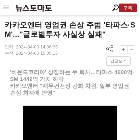
구독
카카오엔터 영업권 손상 주범 '타파스·S
M'..."글로벌투자 사실상 실패"
입력: 2024-04-03 14:08:35
수정: 2024-04-03 15:09:15
답글쓰기
'비욘드코리아' 상징하는 두 회사…타파스 4600억·
SM 1449억 가치 하락
카카오엔터 "재무건전성 강화 차원, 일부 영업권
손상 회계에 반영"