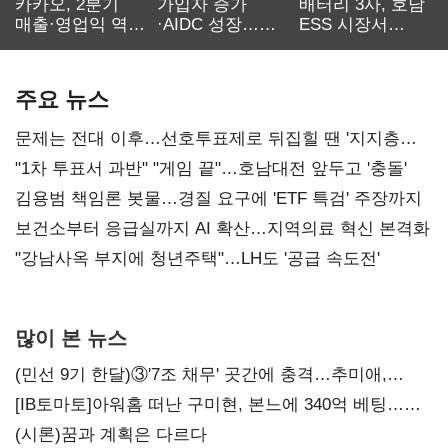
카카오, 2분기
가입자 증가
배터리 3사, 호남
매출·영업익 역대
·AIDC 성장…
ESS 시장서
최대…에이전트
SKT 2분기 성장
‘격돌’
AI 수익화 관건
본궤도
주요 뉴스
문제는 전대 이후…선호투표제로 뒤집힐 땐 '지지층
불복'
"1차 투표서 과반" "게임 끝"…호남대전 앞두고 '충돌'
김용범 책임론 봇물…경질 요구에 'ETF 특검' 주장까지
보건소부터 응급실까지 AI 확산…지역의료 혁신 본격화
"강남사옥 부지에 청년주택"…LH도 '공급 속도전'
많이 본 뉴스
(민선 9기 한달)③'7조 채무' 곳간에 충격…추미애,
20년만에 '비상재정' 선언 승부수
[IB토마토]아워홈 떠난 구미현, 본느에 340억 베팅…
가족 지배체제 구축
(시론)꿈과 계획은 다르다