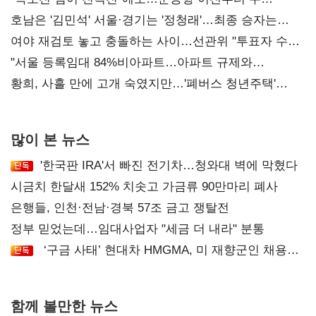
52시간까지 '뇌관'
호남은 '김민석' 서울·경기는 '정청래'…최종 승자는
'안갯속'
여야 재검토 놓고 충돌하는 사이…선관위 "투표자 수
오차 당연"
"서울 등록임대 84%비아파트…아파트 규제와
달리해야"
황희, 사흘 만에 고개 숙였지만…'폐버스 청년주택'
후폭풍
많이 본 뉴스
'한국판 IRA'서 빠진 전기차…청와대 벽에 막혔다
시금치 한달새 152% 치솟고 가금류 90만마리 폐사
은행들, 인천·전남·경북 57조 금고 쟁탈전
정부 믿었는데…임대사업자 "세금 더 내라" 분통
‘구금 사태’ 현대차 HMGMA, 미 재향군인 채용
확대로 분위기 반전
함께 볼만한 뉴스