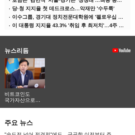
호남은 '김민석' 서울·경기는 '정청래'…최종 승자는 '안갯속'
당·청 지지율 첫 데드크로스…악재만 '수두룩'
이수그룹, 경기대 정치전문대학원에 '펠로우십 기금' 3900만원 출연
이 대통령 지지율 43.3% '취임 후 최저치'…4주 연속 '하락'
뉴스리듬
비트코인도
국가자산으로…'
보관·평가·처분'
기준은 숙제
주요 뉴스
"속도전 넘어 전격전"에도…군공항 이전부터 주