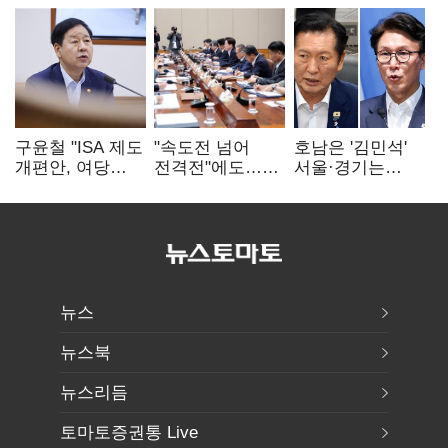
구윤철 "ISA 제도
"속도전 넘어
호남은 '김민석'
개편안, 여당
전격전"에도…
서울·경기는
제안에 공감…
군공항 이전부터
'정청래'…최종
제도 보완 적극
주 52시간까지
승자는 '안갯속'
검토"
'뇌관'
뉴스
뉴스북
뉴스리듬
토마토증권통 Live