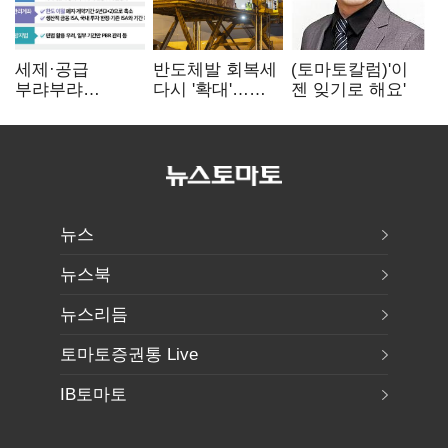
세제·공급
반도체발 회복세
(토마토칼럼)'이
부랴부랴
다시 '확대'…
젠 잊기로 해요'
재검토…'구윤철·
제조업 생산
김윤덕' 책임론
5.8% 반등
뉴스
뉴스북
뉴스리듬
토마토증권통 Live
IB토마토