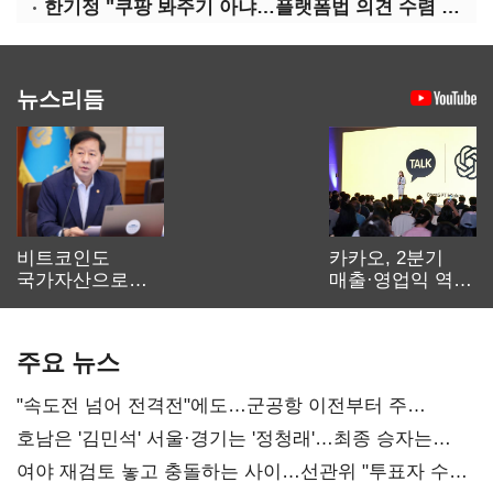
한기정 "쿠팡 봐주기 아냐…플랫폼법 의견 수렴 중"
뉴스리듬
비트코인도
카카오, 2분기
국가자산으로…'
매출·영업익 역대
보관·평가·처분'
최대…에이전트
기준은 숙제
AI 수익화 관건
주요 뉴스
"속도전 넘어 전격전"에도…군공항 이전부터 주
52시간까지 '뇌관'
호남은 '김민석' 서울·경기는 '정청래'…최종 승자는
'안갯속'
여야 재검토 놓고 충돌하는 사이…선관위 "투표자 수