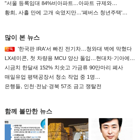
오차 당연"
"서울 등록임대 84%비아파트…아파트 규제와
달리해야"
황희, 사흘 만에 고개 숙였지만…'폐버스 청년주택'
후폭풍
많이 본 뉴스
'한국판 IRA'서 빠진 전기차…청와대 벽에 막혔다
LX세미콘, 첫 차량용 MCU 양산 돌입…현대차·기아에
공급
시금치 한달새 152% 치솟고 가금류 90만마리 폐사
매일유업 평택공장서 청소 작업 중 1명
사망…"안전관리체계 재점검"
은행들, 인천·전남·경북 57조 금고 쟁탈전
함께 볼만한 뉴스