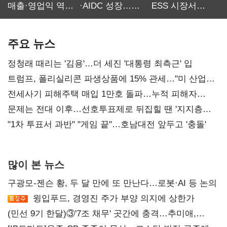
매출·영업익 역대
·AIDC 성장…
ESS 시장서
최대…에이전트
SKT 2분기 성장
‘격돌’
AI 수익화 관건
본궤도
주요 뉴스
정청래 때리는 '김용'…더 세진 '대통령 최측근' 입
트럼프, 폴리실리콘 파생상품에 15% 관세…"미 산업
재건"
전세사기 피해주택 매입 1만호 돌파…누적 피해자
4만278명
문제는 전대 이후…선호투표제로 뒤집힐 땐 '지지층
불복'
"1차 투표서 과반" "게임 끝"…호남대전 앞두고 '충돌'
많이 본 뉴스
구광모-젠슨 황, 두 달 만에 또 만난다…로봇·AI 등 논의
윙입푸드, 경영진 주가 부양 의지에 상한가
(민선 9기 한달)③'7조 채무' 곳간에 충격…추미애,