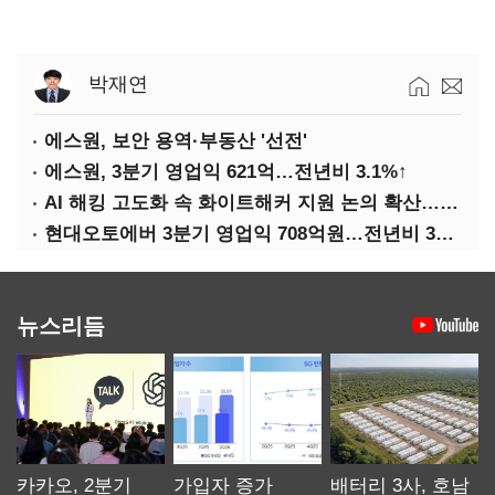
박재연
에스원, 보안 용역·부동산 '선전'
에스원, 3분기 영업익 621억…전년비 3.1%↑
AI 해킹 고도화 속 화이트해커 지원 논의 확산…'버그바운티' 재조명
현대오토에버 3분기 영업익 708억원…전년비 34.8%↑
뉴스리듬
카카오, 2분기
가입자 증가
배터리 3사, 호남