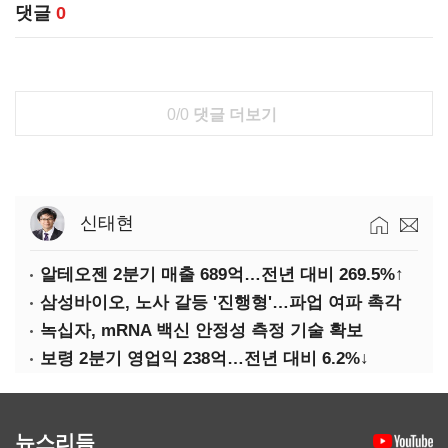
댓글
0
0/0
댓글 더보기
신태현
알테오젠 2분기 매출 689억…전년 대비 269.5%↑
삼성바이오, 노사 갈등 '진행형'…파업 여파 촉각
녹십자, mRNA 백신 안정성 측정 기술 확보
보령 2분기 영업익 238억…전년 대비 6.2%↓
뉴스리듬