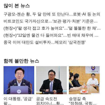
많이 본 뉴스
구광모-젠슨 황, 두 달 만에 또 만난다…로봇·AI 등 논의
비트코인도 국가자산으로…'보관·평가·처분' 기준은
숙제
(현장+)"팔 생각 접고 호가 높여요"…'덜 똘똘한 한 채'
20억 키맞추기
(현장+)"12일엔 물건 다 들어와요"…빈 매대 채우며 문
연 홈플러스
중국 이어 대만도 설비투자…메모리 ‘삼국전쟁’
함께 볼만한 뉴스
이 대통령, '공급'
공급 속도전
송영길 측
팔
외치더니…황희,
"정청래, 국힘