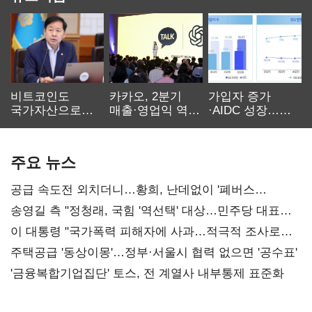
비트코인도
카카오, 2분기
가입자 증가
국가자산으로…'
매출·영업익 역대
·AIDC 성장…
보관·평가·처분'
최대…에이전트
SKT 2분기 성장
기준은 숙제
AI 수익화 관건
본궤도
주요 뉴스
공급 속도전 외치더니…황희, 난데없이 '폐버스
리모델링' 제안
송영길 측 "정청래, 국힘 '역선택' 대상…민주당 대표로
총선 지휘 못해"
이 대통령 "국가폭력 피해자에 사과…적극적 조사로
진실 밝혀야"
주택공급 '동상이몽'…정부·서울시 협력 없으면 '공수표'
'금융복합기업집단' 토스, 전 계열사 내부통제 표준화