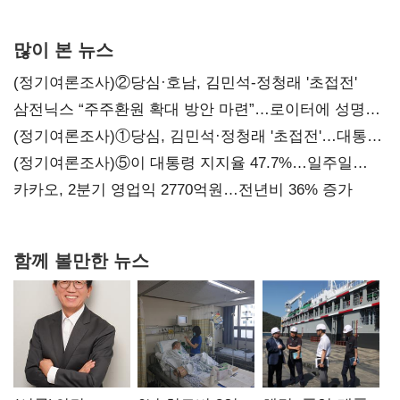
서미화·이성윤·임미애 뒤이어
많이 본 뉴스
(정기여론조사)②당심·호남, 김민석-정청래 '초접전'
삼전닉스 “주주환원 확대 방안 마련”…로이터에 성명
보내
(정기여론조사)①당심, 김민석·정청래 '초접전'…대통령
지지도 '50% 아래로'(종합)
(정기여론조사)⑤이 대통령 지지율 47.7%…일주일
만에 다시 40%대
카카오, 2분기 영업익 2770억원…전년비 36% 증가
함께 볼만한 뉴스