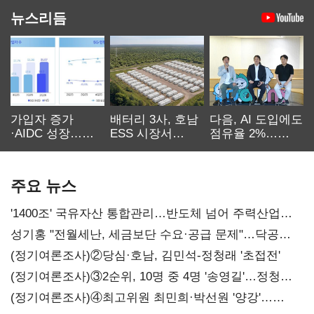
뉴스리듬
가입자 증가
배터리 3사, 호남
다음, AI 도입에도
·AIDC 성장…
ESS 시장서
점유율 2%…
SKT 2분기 성장
‘격돌’
에이전트
본궤도
차별화가 관건
주요 뉴스
'1400조' 국유자산 통합관리…반도체 넘어 주력산업
구조혁신
성기홍 "전월세난, 세금보단 수요·공급 문제"…닥공
시사
(정기여론조사)②당심·호남, 김민석-정청래 '초접전'
(정기여론조사)③2순위, 10명 중 4명 '송영길'…정청래
'한 자릿수'
(정기여론조사)④최고위원 최민희·박선원 '양강'…