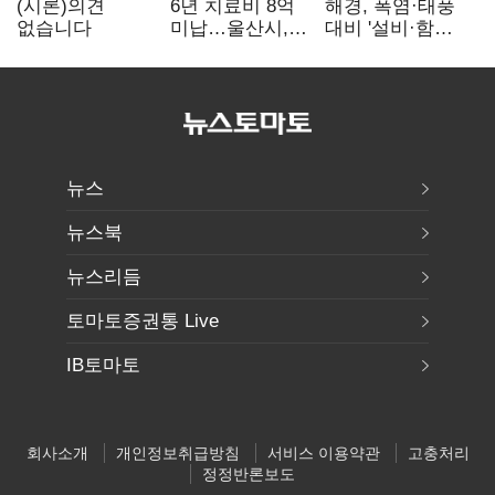
(시론)의견
6년 치료비 8억
해경, 폭염·태풍
없습니다
미납…울산시,
대비 '설비·함정'
중증 외국인 환자
현장 안전점검
대응 매뉴얼
만든다
뉴스
뉴스북
뉴스리듬
토마토증권통 Live
IB토마토
회사소개
개인정보취급방침
서비스 이용약관
고충처리
정정반론보도