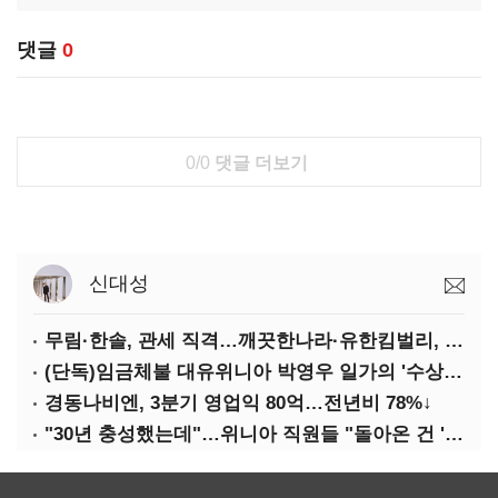
댓글
0
0/0
댓글 더보기
신대성
무림·한솔, 관세 직격…깨끗한나라·유한킴벌리, 수익성 악화
(단독)임금체불 대유위니아 박영우 일가의 '수상한 별장'
경동나비엔, 3분기 영업익 80억…전년비 78%↓
"30년 충성했는데"…위니아 직원들 "돌아온 건 '배신'"