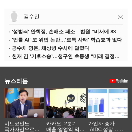
김수민
'성범죄' 안희정, 손배소 패소…법원 "비서에 8347만원 배상"
'법률 AI' 또 위법 논란…'로톡 사태' 학습효과 없다
공수처 명운, 채상병 수사에 달렸다
헌재 간 ‘기후소송’…청구인 초등생 "미래 결정할 중요한 소송"
뉴스리듬
비트코인도
카카오, 2분기
가입자 증가
국가자산으로…'
매출·영업익 역대
·AIDC 성장…