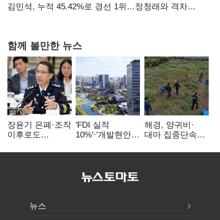
탈환'(종합)
김민석, 누적 45.42%로 경선 1위…정청래와 격차
0.86%p(2보)
함께 볼만한 뉴스
장윤기 은폐·조작
'FDI 실적
해경, 양귀비·
이후로도
10%'·'개발현안
대마 집중단속…
정보유출·
산적'…
4개월 동안
내부비위…경찰
인천경제청장
249명 검거
신뢰는 어디에
구원투수 찾기
뉴스