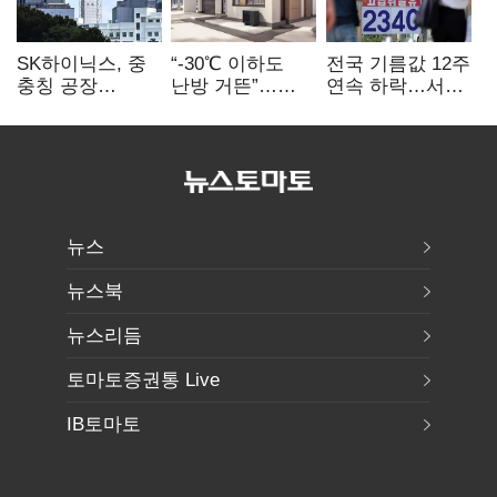
SK하이닉스, 중
“-30℃ 이하도
전국 기름값 12주
충칭 공장
난방 거뜬”…
연속 하락…서울
지분매각
삼성, 미
휘발윳값 1909원
검토?…“확정된
국립연구소와
바 없어”
개발 협력
뉴스
뉴스북
뉴스리듬
토마토증권통 Live
IB토마토