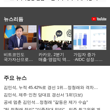
뉴스리듬
비트코인도
카카오, 2분기
가입자 증가
국가자산으로…'
매출·영업익 역대
·AIDC 성장…
보관·평가·처분'
최대…에이전트
SKT 2분기 성장
기준은 숙제
AI 수익화 관건
본궤도
주요 뉴스
김민석, 누적 45.42%로 경선 1위…정청래와 격차
0.86%p(2보)
김민석, 제주·인천 당대표 경선서 '1위'(1보)
공세 멈춘 김민석…정청래 "갈등은 제가 수습"
"팀 정청래 정리" "이중잣대 말라"…민주 최고위원 계파