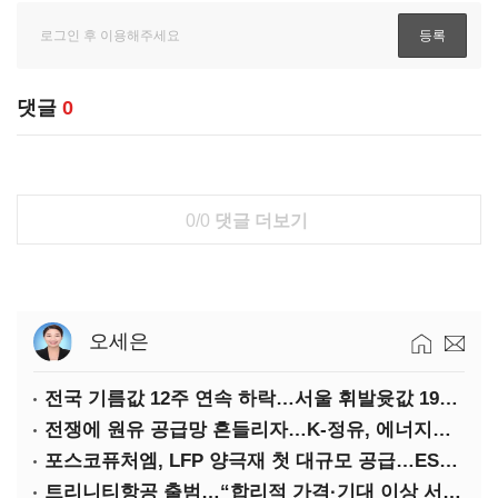
댓글
0
0/0
댓글 더보기
오세은
전국 기름값 12주 연속 하락…서울 휘발윳값 1909원
전쟁에 원유 공급망 흔들리자…K-정유, 에너지안보 핵심으로 재부상
포스코퓨처엠, LFP 양극재 첫 대규모 공급…ESS 시장 공략
트리니티항공 출범…“합리적 가격·기대 이상 서비스로 승부”