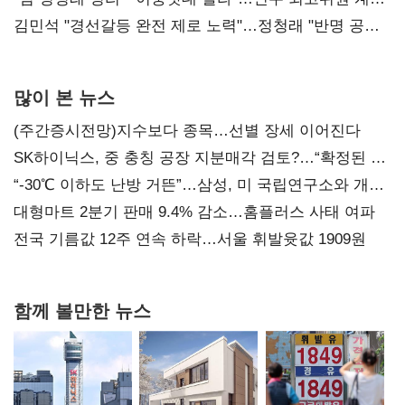
다툼 격화
김민석 "경선갈등 완전 제로 노력"…정청래 "반명 공세
사과부터"
많이 본 뉴스
(주간증시전망)지수보다 종목…선별 장세 이어진다
SK하이닉스, 중 충칭 공장 지분매각 검토?…“확정된 바
없어”
“-30℃ 이하도 난방 거뜬”…삼성, 미 국립연구소와 개발
협력
대형마트 2분기 판매 9.4% 감소…홈플러스 사태 여파
전국 기름값 12주 연속 하락…서울 휘발윳값 1909원
함께 볼만한 뉴스