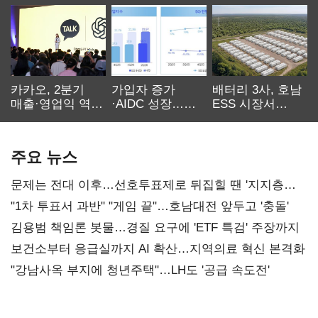
카카오, 2분기
가입자 증가
배터리 3사, 호남
매출·영업익 역대
·AIDC 성장…
ESS 시장서
최대…에이전트
SKT 2분기 성장
‘격돌’
AI 수익화 관건
본궤도
주요 뉴스
문제는 전대 이후…선호투표제로 뒤집힐 땐 '지지층
불복'
"1차 투표서 과반" "게임 끝"…호남대전 앞두고 '충돌'
김용범 책임론 봇물…경질 요구에 'ETF 특검' 주장까지
보건소부터 응급실까지 AI 확산…지역의료 혁신 본격화
"강남사옥 부지에 청년주택"…LH도 '공급 속도전'