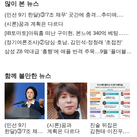
많이 본 뉴스
(민선 9기 한달)③'7조 채무' 곳간에 충격…추미애,
20년만에 '비상재정' 선언 승부수
(시론)꿈과 계획은 다르다
[IB토마토]아워홈 떠난 구미현, 본느에 340억 베팅…
가족 지배체제 구축
(정기여론조사)②당심·호남, 김민석-정청래 '초접전'
삼성 Z8 역대급 ‘흥행’에 애플 반격 주목…9월 ‘폴더블
대전’
함께 볼만한 뉴스
(민선 9기
(시론)꿈과
진술 뒤집은
한달)③'7조 채무'
계획은 다르다
김현태·이진우,