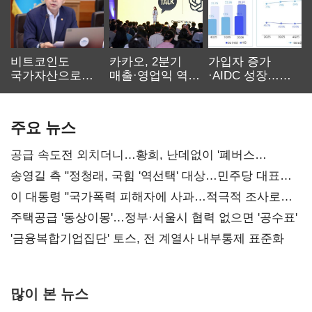
비트코인도
카카오, 2분기
가입자 증가
국가자산으로…'
매출·영업익 역대
·AIDC 성장…
보관·평가·처분'
최대…에이전트
SKT 2분기 성장
기준은 숙제
AI 수익화 관건
본궤도
주요 뉴스
공급 속도전 외치더니…황희, 난데없이 '폐버스
리모델링' 제안
송영길 측 "정청래, 국힘 '역선택' 대상…민주당 대표로
총선 지휘 못해"
이 대통령 "국가폭력 피해자에 사과…적극적 조사로
진실 밝혀야"
주택공급 '동상이몽'…정부·서울시 협력 없으면 '공수표'
'금융복합기업집단' 토스, 전 계열사 내부통제 표준화
많이 본 뉴스