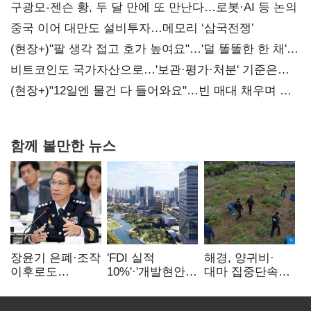
구광모-젠슨 황, 두 달 만에 또 만난다…로봇·AI 등 논의
중국 이어 대만도 설비투자…메모리 ‘삼국전쟁’
(현장+)"팔 생각 접고 호가 높여요"…'덜 똘똘한 한 채'
20억 키맞추기
비트코인도 국가자산으로…'보관·평가·처분' 기준은
숙제
(현장+)"12일엔 물건 다 들어와요"…빈 매대 채우며 문
연 홈플러스
함께 볼만한 뉴스
장윤기 은폐·조작
'FDI 실적
해경, 양귀비·
이후로도
10%'·'개발현안
대마 집중단속…
정보유출·
산적'…
4개월 동안
내부비위…경찰
인천경제청장
249명 검거