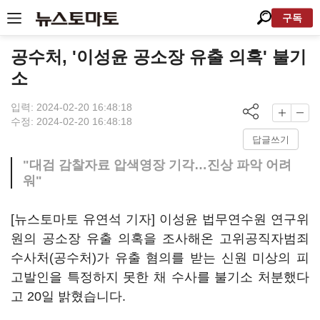
구독
공수처, '이성윤 공소장 유출 의혹' 불기
소
입력: 2024-02-20 16:48:18
수정: 2024-02-20 16:48:18
답글쓰기
"대검 감찰자료 압색영장 기각…진상 파악 어려
워"
[뉴스토마토 유연석 기자] 이성윤 법무연수원 연구위
원의 공소장 유출 의혹을 조사해온 고위공직자범죄
수사처(공수처)가 유출 혐의를 받는 신원 미상의 피
고발인을 특정하지 못한 채 수사를 불기소 처분했다
고 20일 밝혔습니다.