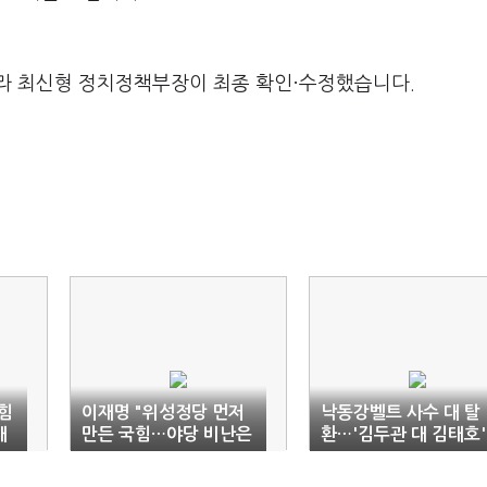
라 최신형 정치정책부장이 최종 확인·수정했습니다.
힘
이재명 "위성정당 먼저
낙동강벨트 사수 대 탈
대
만든 국힘…야당 비난은
환…'김두관 대 김태호'
적반하장"
빅매치 성사