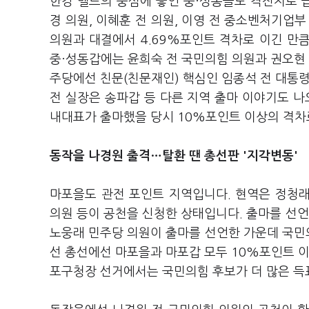
한강 벨트의 중심에 놓인 중·성동을도 격전지로 
경 의원, 이혜훈 전 의원, 이영 전 중소벤처기업
의원과 대결에서 4.69%포인트 격차로 이긴 만
중·성동갑에는 윤희숙 전 국민의힘 의원과 권오현
주당에선 친문(친문재인) 핵심인 임종석 전 대통령
전 실장은 송파갑 등 다른 지역 출마 이야기도 나
내대표가 출마했을 당시 10%포인트 이상의 격차
동작을 나경원 출격
…탈환 땐 총선판 '지각변동'
마포을도 관전 포인트 지역입니다. 현역은 정청
의원 등이 공천을 신청한 상태입니다. 출마를 선
노웅래 민주당 의원이 출마를 선언한 가운데 국민
선 총선에선 마포을과 마포갑 모두 10%포인트 이
포구청장 선거에서는 국민의힘 후보가 더 많은 득