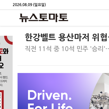
2026.08.09 (일요일)
한강벨트 용산마저 위협
직전 11석 중 10석 민주 '승리