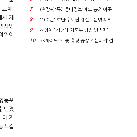
지 주목
적발…공정위, 과...
 교체'
7
(현장+)'폭염중대경보'에도 농촌 이주
노동자는 강행군…'야...
에서 재
8
'100만' 호남·수도권 경선…운명의 일
 인사인
주일
9
친명계 "정청래 지도부 당정 엇박자"…
 의원이
친청계 "신천지 오...
10
SK하이닉스, 중 충칭 공장 지분매각 검
토?…“확정된 바...
 영등포
를 던졌
 이 지
영등포갑