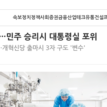
속보
정치
정책
사회
증권
금융
산업
테크
유통
건설
…민주 승리시 대통령실 포위
'…개혁신당 출마시 3자 구도 '변수'