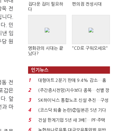
서 하태
집다운 집이 필요하
편의점 전성시대
상욱 전
다
됩니다.
다. 민
지낸 임
주당 원
영화관의 시대는 끝
"CD로 구워오세요"
났다?
인기뉴스
1
대형마트 2분기 판매 9.4% 감소…홈
성동 전
플러스 사태 여파...
2
마포갑은
(주간증시전망)지수보다 종목…선별 장
세 이어진다...
다. 앞
3
SK하이닉스 통합노조 신설 추진…구성
선과 마
원 간 성과급 불...
4
(코스닥 퇴출 논란)②일본은 5년 기다
려주는데 우리는 ...
5
건설 한계기업 5년 새 3배↑…PF·주택
침체에 재무 ...
6
농협하나로유통 대규모유통업법 위반