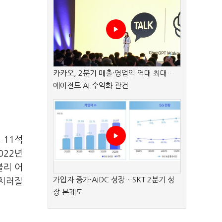
카카오, 2분기 매출·영업익 역대 최대…
에이전트 AI 수익화 관건
 11석
022년
불리 어
가입자 증가·AIDC 성장…SKT 2분기 성
 치러질
장 본궤도