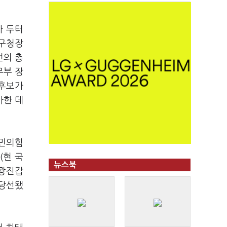
가 두터
산구청장
번의 총
무부 장
 후보가
마한 데
국민의힘
(현 국
뉴스북
 광진갑
 당선됐