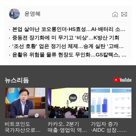
윤영혜
본업 살아난 코오롱인더·HS효성…AI·배터리 소재로 보폭 확대
중동전 장기화에 미 무기고 ‘비상’…K방산 기회
‘조선 호황’ 업은 정기선 체제…승계 실탄 ‘고배당’ 주목
윤활유 위험물 물류 현장도 무인화…GS칼텍스, 디지털 전환 가속
뉴스리듬
비트코인도
카카오, 2분기
가입자 증가
국가자산으로…'
매출·영업익 역대
·AIDC 성장…