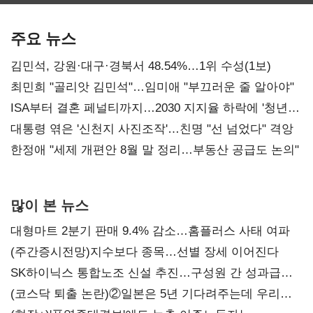
보관·평가·처분'
최대…에이전트
SKT 2분기 성장
기준은 숙제
AI 수익화 관건
본궤도
주요 뉴스
김민석, 강원·대구·경북서 48.54%…1위 수성(1보)
최민희 "골리앗 김민석"…임미애 "부끄러운 줄 알아야"
ISA부터 결혼 페널티까지…2030 지지율 하락에 '청년
챙기기'
대통령 엮은 '신천지 사진조작'…친명 "선 넘었다" 격앙
한정애 "세제 개편안 8월 말 정리…부동산 공급도 논의"
많이 본 뉴스
대형마트 2분기 판매 9.4% 감소…홈플러스 사태 여파
(주간증시전망)지수보다 종목…선별 장세 이어진다
SK하이닉스 통합노조 신설 추진…구성원 간 성과급
불만 확산
(코스닥 퇴출 논란)②일본은 5년 기다려주는데 우리는