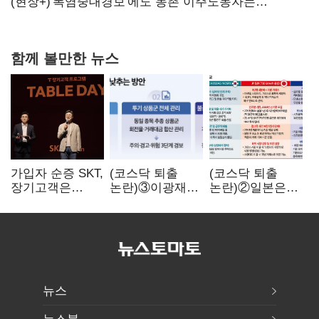
당장 퇴출?…시간만으론 부족한 코스닥 구하기
(현장+)'폭염중대경보'에도 농촌 이주노동자는
강행군…'야외작업 중지' 권고도 무시
함께 볼만한 뉴스
가입자 순증 SKT,
(코스닥 퇴출
(코스닥 퇴출
장기고객은
논란)③이광재
논란)②일본은
CEO가 직접
"과속 잡더라도
5년
챙긴다
자동차 없애지는
기다려주는데
말아야"
우리는 당장
퇴출?…
시간만으론
부족한 코스닥
구하기
뉴스