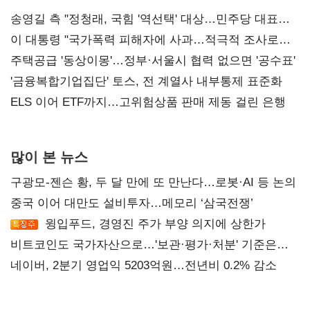
송영길 측 "정청래, 국힘 '역선택' 대상…민주당 대표로
총선 지휘 못해"
이 대통령 "국가폭력 피해자에 사과…적극적 조사로
진실 밝혀야"
주택공급 '동상이몽'…정부·서울시 협력 없으면 '공수표'
'금융복합기업집단' 토스, 전 계열사 내부통제 표준화
ELS 이어 ETF까지…고위험상품 판매 제동 걸린 은행
많이 본 뉴스
구광모-젠슨 황, 두 달 만에 또 만난다…로봇·AI 등 논의
중국 이어 대만도 설비투자…메모리 ‘삼국전쟁’
윙입푸드, 경영진 주가 부양 의지에 상한가
비트코인도 국가자산으로…'보관·평가·처분' 기준은
숙제
네이버, 2분기 영업익 5203억원…전년비 0.2% 감소