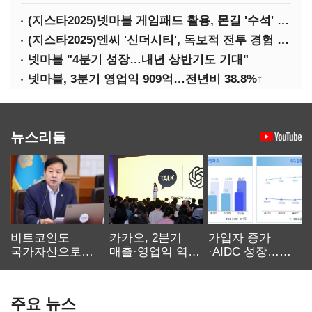
(지스타2025)넷마블 게임패드 활용, 몬길 '수석' 7대죄 '차석'
(지스타2025)엔씨 '신더시티', 독보적 전투 경험 필요
넷마블 "4분기 성장…내년 상반기도 기대"
넷마블, 3분기 영업익 909억…전년비 38.8%↑
뉴스리듬
비트코인도
카카오, 2분기
가입자 증가
국가자산으로…'
매출·영업익 역대
·AIDC 성장…
보관·평가·처분'
최대…에이전트
SKT 2분기 성장
기준은 숙제
AI 수익화 관건
본궤도
주요 뉴스