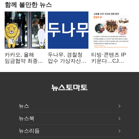
함께 볼만한 뉴스
카카오, 올해
두나무, 경찰청
티빙·콘텐츠 IP
임금협약 최종
압수 가상자산
키운다…CJ
타결…연봉 6.3%
보관 맡는다…
ENM, 하반기
인상·격려금
커스터디 사업
글로벌 확장 가속
300만원
최종 낙찰
뉴스
뉴스북
뉴스리듬