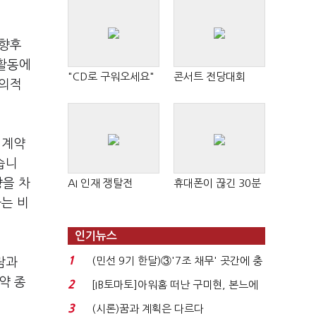
 향후
 활동에
"CD로 구워오세요"
콘서트 전당대회
자의적
 계약
습니
향을 차
AI 인재 쟁탈전
휴대폰이 끊긴 30분
는 비
인기뉴스
1
(민선 9기 한달)③'7조 채무' 곳간에 충
람과
격…추미애, 20년...
약 종
2
[IB토마토]아워홈 떠난 구미현, 본느에
340억 베팅…가...
3
(시론)꿈과 계획은 다르다