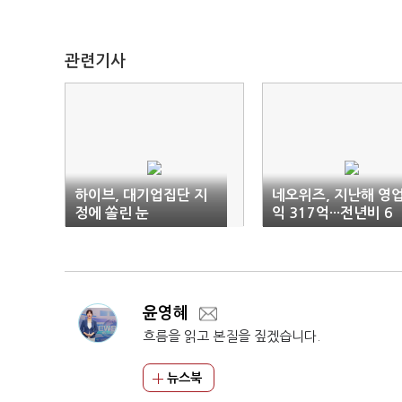
관련기사
하이브, 대기업집단 지
네오위즈, 지난해 영
정에 쏠린 눈
익 317억···전년비 6
2%↑
윤영혜
흐름을 읽고 본질을 짚겠습니다.
뉴스북