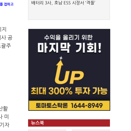
배터리 3사, 호남 ESS 시장서 ‘격돌’
보를 접하고
이지
터사 공
포괄주
산활
나 미
뉴스북
자기자