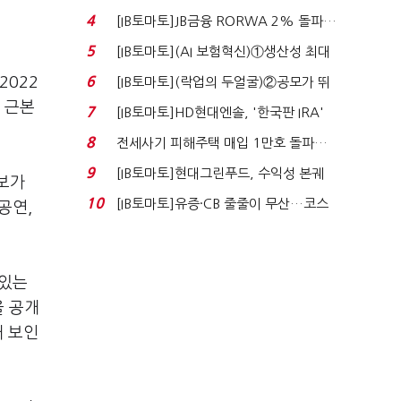
4
[IB토마토]JB금융 RORWA 2% 돌파…
실적 견인은 은행 ...
5
[IB토마토](AI 보험혁신)①생산성 최대
80% 개선…현실...
2022
6
[IB토마토](락업의 두얼굴)②공모가 뛰
자 첫날 매도…FI ...
 근본
7
[IB토마토]HD현대엔솔, '한국판 IRA'
수혜 부상…세액공...
8
전세사기 피해주택 매입 1만호 돌파…
누적 피해자 4만2...
9
[IB토마토]현대그린푸드, 수익성 본궤
보가
도…실적 개선에 ...
10
[IB토마토]유증·CB 줄줄이 무산…코스
공연,
닥 벌점 급증에 ...
 있는
을 공개
해 보인