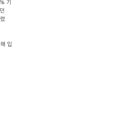
% 기
했던
알렸
해 입