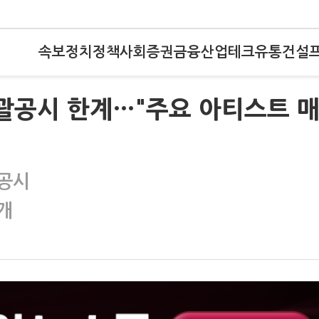
속보
정치
정책
사회
증권
금융
산업
테크
유통
건설
포괄공시 한계…"주요 아티스트 
괄공시
개