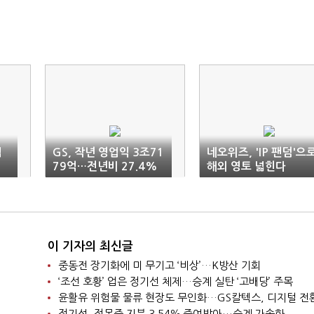
업
GS, 작년 영업익 3조71
네오위즈, 'IP 팬덤'으
79억…전년비 27.4%
해외 영토 넓힌다
↓
이 기자의 최신글
중동전 장기화에 미 무기고 ‘비상’…K방산 기회
‘조선 호황’ 업은 정기선 체제…승계 실탄 ‘고배당’ 주목
윤활유 위험물 물류 현장도 무인화…GS칼텍스, 디지털 전
정기선, 정몽준 지분 3.54％ 증여받아…승계 가속화