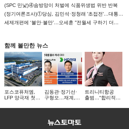
대전’
(SPC 민낯)④솜방망이 처벌에 식품위생법 위반 반복
(정기여론조사)①당심, 김민석·정청래 '초접전'…대통령
지지도 '50% 아래로'(종합)
세제개편에 ‘불안·불만’…오세훈 "전월세 구하기 더
힘들어질 것"
함께 볼만한 뉴스
포스코퓨처엠,
김동관·정기선·
트리니티항공
LFP 양극재 첫
구형모…재계,
출범…“합리적
대규모 공급…
1980년대생
가격·기대 이상
ESS 시장 공략
전성시대
서비스로 승부”