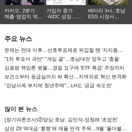
카카오, 2분기
가입자 증가
배터리 3사, 호남
매출·영업익 역대
·AIDC 성장…
ESS 시장서
최대…에이전트
SKT 2분기 성장
‘격돌’
AI 수익화 관건
본궤도
주요 뉴스
문제는 전대 이후…선호투표제로 뒤집힐 땐 '지지층
불복'
"1차 투표서 과반" "게임 끝"…호남대전 앞두고 '충돌'
김용범 책임론 봇물…경질 요구에 'ETF 특검' 주장까지
보건소부터 응급실까지 AI 확산…지역의료 혁신 본격화
"강남사옥 부지에 청년주택"…LH도 '공급 속도전'
많이 본 뉴스
(정기여론조사)②당심·호남, 김민석-정청래 '초접전'
삼성 Z8 역대급 ‘흥행’에 애플 반격 주목…9월 ‘폴더블