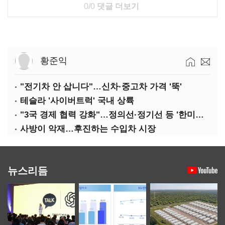
0/0
댓글 더보기
황준익
"전기차 안 삽니다"…신차·중고차 가격 '뚝'
테슬라 '사이버트럭' 국내 상륙
"3국 경제 협력 강화"…정의선·정기선 등 '한미일 경제대화' 참석
사방이 악재…후진하는 수입차 시장
뉴스리듬