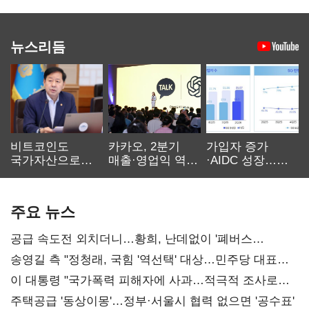
뉴스리듬
비트코인도
카카오, 2분기
가입자 증가
국가자산으로…'
매출·영업익 역대
·AIDC 성장…
보관·평가·처분'
최대…에이전트
SKT 2분기 성장
기준은 숙제
AI 수익화 관건
본궤도
주요 뉴스
공급 속도전 외치더니…황희, 난데없이 '폐버스
리모델링' 제안
송영길 측 "정청래, 국힘 '역선택' 대상…민주당 대표로
총선 지휘 못해"
이 대통령 "국가폭력 피해자에 사과…적극적 조사로
진실 밝혀야"
주택공급 '동상이몽'…정부·서울시 협력 없으면 '공수표'