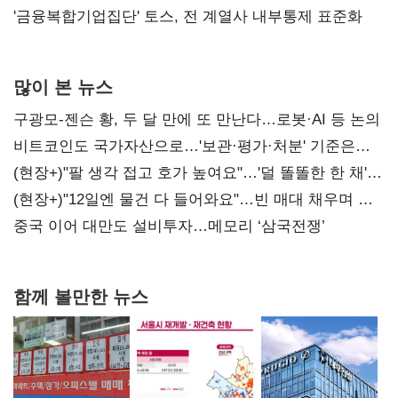
'금융복합기업집단' 토스, 전 계열사 내부통제 표준화
많이 본 뉴스
구광모-젠슨 황, 두 달 만에 또 만난다…로봇·AI 등 논의
비트코인도 국가자산으로…'보관·평가·처분' 기준은
숙제
(현장+)"팔 생각 접고 호가 높여요"…'덜 똘똘한 한 채'
20억 키맞추기
(현장+)"12일엔 물건 다 들어와요"…빈 매대 채우며 문
연 홈플러스
중국 이어 대만도 설비투자…메모리 ‘삼국전쟁’
함께 볼만한 뉴스