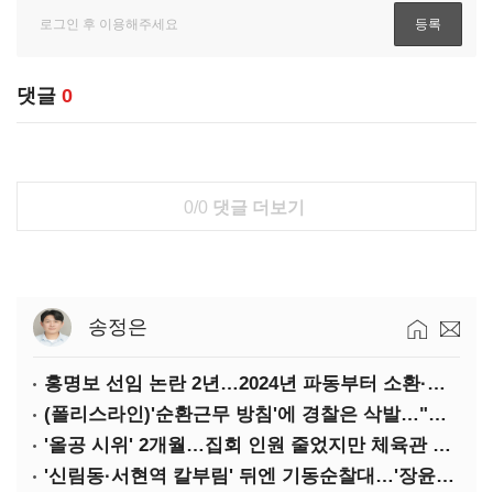
댓글
0
0/0
댓글 더보기
송정은
홍명보 선임 논란 2년…2024년 파동부터 소환·압색까지
(폴리스라인)'순환근무 방침'에 경찰은 삭발…"베테랑·수사력 보강 먼저"
'올공 시위' 2개월…집회 인원 줄었지만 체육관 봉쇄 계속
'신림동·서현역 칼부림' 뒤엔 기동순찰대…'장윤기 은폐·조작' 후엔 내부비리수사대