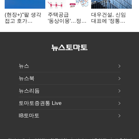
(현장+)"팔 생각
주택공급
대우건설, 신임
접고 호가
'동상이몽'…정부
대표에 '정통
높여요"…'덜
·서울시 협력
대우맨' 이강석
똘똘한 한 채'
없으면 '공수표'
부사장 내정
20억 키맞추기
뉴스
뉴스북
뉴스리듬
토마토증권통 Live
IB토마토