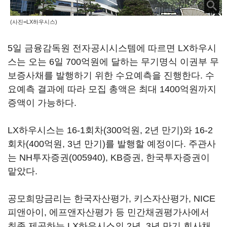
(사진=LX하우시스)
5일 금융감독원 전자공시시스템에 따르면 LX하우시
스는 오는 6일 700억원에 달하는 무기명식 이권부 무
보증사채를 발행하기 위한 수요예측을 진행한다. 수
요예측 결과에 따라 모집 총액은 최대 1400억원까지
증액이 가능하다.
LX하우시스는 16-1회차(300억원, 2년 만기)와 16-2
회차(400억원, 3년 만기)를 발행할 예정이다. 주관사
는
NH투자증권(005940)
, KB증권, 한국투자증권이
맡았다.
공모희망금리는 한국자산평가, 키스자산평가, NICE
피앤아이, 에프앤자산평가 등 민간채권평가사에서
최종 제공하는 LX하우시스의 2년, 3년 만기 회사채