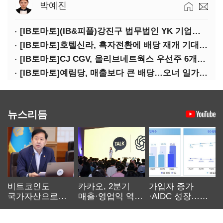
박예진
[IB토마토](IB&피플)강진구 법무법인 YK 기업거버넌스센터 센터장
[IB토마토]호텔신라, 흑자전환에 배당 재개 기대감…삼성생명도 웃을까
[IB토마토]CJ CGV, 올리브네트웍스 우선주 6개월 만에 상환…왜?
[IB토마토]예림당, 매출보다 큰 배당…오너 일가에 절반 간다
뉴스리듬
비트코인도
카카오, 2분기
가입자 증가
국가자산으로…'
매출·영업익 역대
·AIDC 성장…
보관·평가·처분'
최대…에이전트
SKT 2분기 성장
기준은 숙제
AI 수익화 관건
본궤도