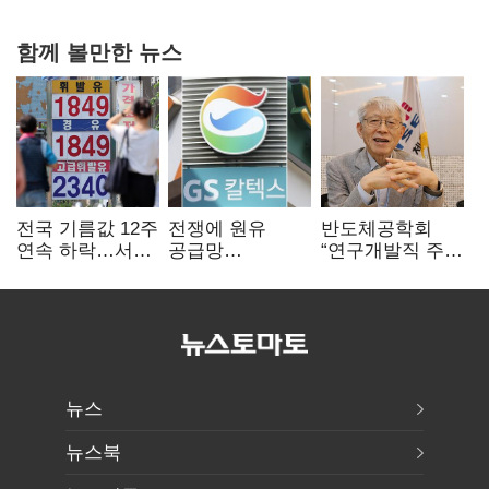
함께 볼만한 뉴스
전국 기름값 12주
전쟁에 원유
반도체공학회
연속 하락…서울
공급망
“연구개발직 주
휘발윳값 1909원
흔들리자…K-
52시간제
정유, 에너지안보
개선해야”
핵심으로 재부상
뉴스
뉴스북