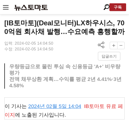
구독
[IB토마토](Deal모니터)LX하우시스, 70
0억원 회사채 발행…수요예측 흥행할까
입력: 2024-02-05 14:04:50
수정: 2024-02-05 14:04:50
답글쓰기
우량등급으로 몰린 투심 속 신용등급 'A+' 비우량
평가
전액 채무상환 계획…수익률 평균 2년 4.41%·3년
4.58%
이 기사는
2024년 02월 5일 14:04
IB토마토
유료 페
이지
에 노출된 기사입니다.