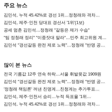
주요 뉴스
김민석, 누적 45.42%로 경선 1위…정청래와 격차
0.86%p(2보)
김민석, 제주·인천 당대표 경선서 '1위'(1보)
공세 멈춘 김민석…정청래 "갈등은 제가 수습"
"팀 정청래 정리" "이중잣대 말라"…민주 최고위원 계파
다툼 격화
김민석 "경선갈등 완전 제로 노력"…정청래 "반명 공세
사과부터"
많이 본 뉴스
전국 기름값 12주 연속 하락…서울 휘발윳값 1909원
김민석 "경선갈등 완전 제로 노력"…정청래 "반명 공세
사과부터"
'정청래 책임론' 꺼낸 친명계…친청계는 추가투표
때리기
김민석, 제주·인천서 승리…누적 득표율 '1위
탈환'(종합)
김민석, 누적 45.42%로 경선 1위…정청래와 격차
0.86%p(2보)