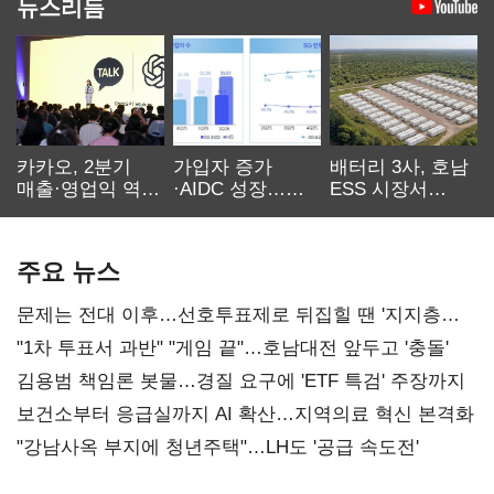
뉴스리듬
카카오, 2분기
가입자 증가
배터리 3사, 호남
매출·영업익 역대
·AIDC 성장…
ESS 시장서
최대…에이전트
SKT 2분기 성장
‘격돌’
AI 수익화 관건
본궤도
주요 뉴스
문제는 전대 이후…선호투표제로 뒤집힐 땐 '지지층
불복'
"1차 투표서 과반" "게임 끝"…호남대전 앞두고 '충돌'
김용범 책임론 봇물…경질 요구에 'ETF 특검' 주장까지
보건소부터 응급실까지 AI 확산…지역의료 혁신 본격화
"강남사옥 부지에 청년주택"…LH도 '공급 속도전'