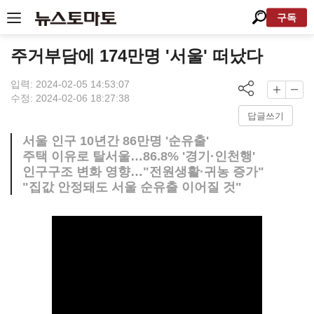
구독
주거부담에 174만명 '서울' 떠났다
입력: 2024-02-05 14:53:07
수정: 2024-02-06 18:27:38
답글쓰기
서울 인구 10년간 86만명 '순유출'
주택 이유로 탈서울…86.8% '경기·인천행'
인구구조 변화 영향…"전원생활·귀농 증가"
"집값 안정돼도 서울 순유출 이어질 것"