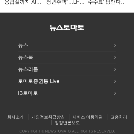
응급실까지 AI
청년주택"…LH도
수수료' 없앤다…
확산…지역의료
'공급 속도전'
7일 내 중대하자
혁신 본격화
생기면 환불
뉴스
뉴스북
뉴스리듬
토마토증권통 Live
IB토마토
회사소개
개인정보취급방침
서비스 이용약관
고충처리
정정반론보도
COPYRIGHT © NEWSTOMATO. ALL RIGHTS RESERVED.