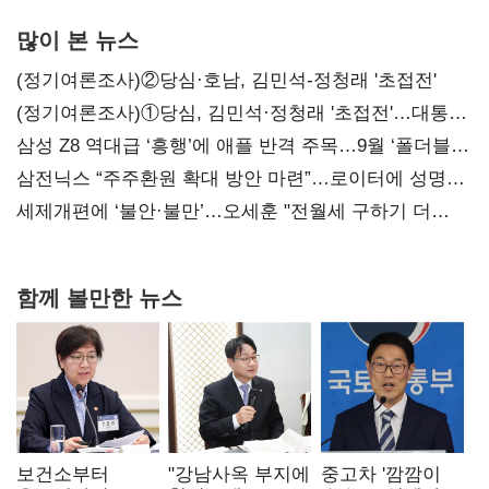
많이 본 뉴스
(정기여론조사)②당심·호남, 김민석-정청래 '초접전'
(정기여론조사)①당심, 김민석·정청래 '초접전'…대통령
지지도 '50% 아래로'(종합)
삼성 Z8 역대급 ‘흥행’에 애플 반격 주목…9월 ‘폴더블
대전’
삼전닉스 “주주환원 확대 방안 마련”…로이터에 성명
보내
세제개편에 ‘불안·불만’…오세훈 "전월세 구하기 더
힘들어질 것"
함께 볼만한 뉴스
보건소부터
"강남사옥 부지에
중고차 '깜깜이