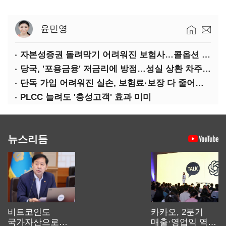
윤민영
자본성증권 돌려막기 어려워진 보험사…콜옵션 부담 급증
당국, '포용금융' 저금리에 방점…성실 상환 차주는 '역차별'
단독 가입 어려워진 실손, 보험료·보장 다 줄어든 5세대는?
PLCC 늘려도 '충성고객' 효과 미미
뉴스리듬
비트코인도
카카오, 2분기
국가자산으로…'
매출·영업익 역대