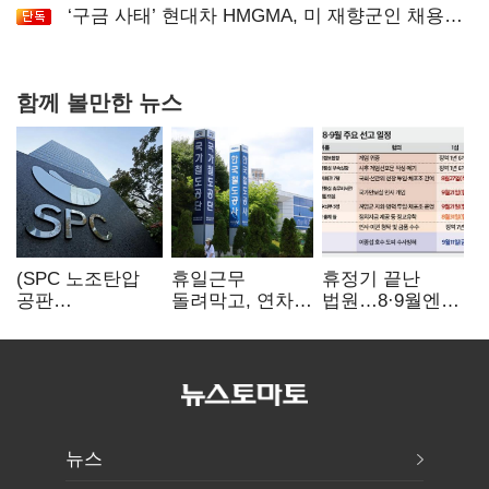
‘구금 사태’ 현대차 HMGMA, 미 재향군인 채용
확대로 분위기 반전
함께 볼만한 뉴스
(SPC 노조탄압
휴일근무
휴정기 끝난
공판
돌려막고, 연차도
법원…8·9월엔
100회)⑫"허영인
통제…코레일
3특검 재판
도 책임 안 지는
승무현장의
'줄선고' 예정
'사회적합의'…
'아슬아슬한
남은 건 꼼수·
52시간'
탄압"
뉴스