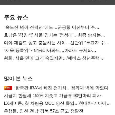
보관·평가·처분'
최대…에이전트
기준은 숙제
AI 수익화 관건
주요 뉴스
"속도전 넘어 전격전"에도…군공항 이전부터 주
52시간까지 '뇌관'
호남은 '김민석' 서울·경기는 '정청래'…최종 승자는
'안갯속'
여야 재검토 놓고 충돌하는 사이…선관위 "투표자 수
오차 당연"
"서울 등록임대 84%비아파트…아파트 규제와
달리해야"
황희, 사흘 만에 고개 숙였지만…'폐버스 청년주택'
후폭풍
많이 본 뉴스
'한국판 IRA'서 빠진 전기차…청와대 벽에 막혔다
시금치 한달새 152% 치솟고 가금류 90만마리 폐사
LX세미콘, 첫 차량용 MCU 양산 돌입…현대차·기아에
공급
은행들, 인천·전남·경북 57조 금고 쟁탈전