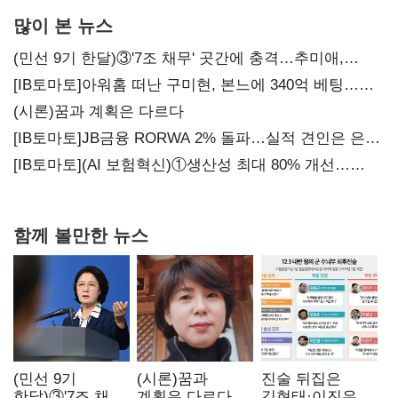
많이 본 뉴스
(민선 9기 한달)③'7조 채무' 곳간에 충격…추미애,
20년만에 '비상재정' 선언 승부수
[IB토마토]아워홈 떠난 구미현, 본느에 340억 베팅…
가족 지배체제 구축
(시론)꿈과 계획은 다르다
[IB토마토]JB금융 RORWA 2% 돌파…실적 견인은 은행
아닌 캐피탈
[IB토마토](AI 보험혁신)①생산성 최대 80% 개선…
현실은 '실행 격차'
함께 볼만한 뉴스
(민선 9기
(시론)꿈과
진술 뒤집은
한달)③'7조 채무'
계획은 다르다
김현태·이진우,