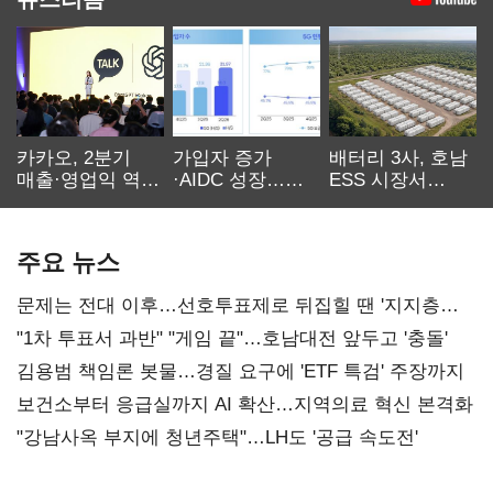
카카오, 2분기
가입자 증가
배터리 3사, 호남
매출·영업익 역대
·AIDC 성장…
ESS 시장서
최대…에이전트
SKT 2분기 성장
‘격돌’
AI 수익화 관건
본궤도
주요 뉴스
문제는 전대 이후…선호투표제로 뒤집힐 땐 '지지층
불복'
"1차 투표서 과반" "게임 끝"…호남대전 앞두고 '충돌'
김용범 책임론 봇물…경질 요구에 'ETF 특검' 주장까지
보건소부터 응급실까지 AI 확산…지역의료 혁신 본격화
"강남사옥 부지에 청년주택"…LH도 '공급 속도전'