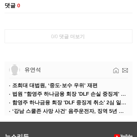
댓글
0
0/0
댓글 더보기
유연석
조희대 대법원, ‘중도·보수 우위’ 재편
법원 "함영주 하나금융 회장 'DLF 손실 중징계' 취소"(종합)
함영주 하나금융 회장 'DLF 중징계 취소' 2심 일부 승소(1보)
‘강남 스쿨존 사망 사건’ 음주운전자, 징역 5년 확정
뉴스리듬