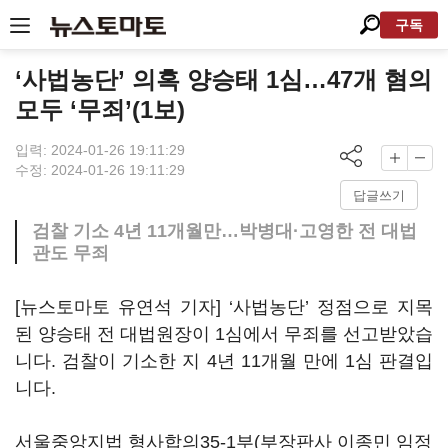
구독
‘사법농단’ 의혹 양승태 1심…47개 혐의
모두 ‘무죄’(1보)
입력: 2024-01-26 19:11:29
수정: 2024-01-26 19:11:29
답글쓰기
검찰 기소 4년 11개월만…박병대·고영한 전 대법
관도 무죄
[뉴스토마토 유연석 기자] ‘사법농단’ 정점으로 지목
된 양승태 전 대법원장이 1심에서 무죄를 선고받았습
니다. 검찰이 기소한 지 4년 11개월 만에 1심 판결입
니다.
서울중앙지법 형사합의35-1부(부장판사 이종민 임정