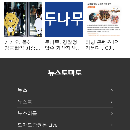
카카오, 올해
두나무, 경찰청
티빙·콘텐츠 IP
임금협약 최종
압수 가상자산
키운다…CJ
타결…연봉 6.3%
보관 맡는다…
ENM, 하반기
인상·격려금
커스터디 사업
글로벌 확장 가속
300만원
최종 낙찰
뉴스
뉴스북
뉴스리듬
토마토증권통 Live