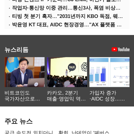
작업자·통신망 이중 관리…통신3사, 폭염 비상대응 돌입
티빙 첫 분기 흑자…"2031년까지 KBO 독점, 웨이브 합병도 속도"
박윤영 KT 대표, AIDC 현장경영…"AX 플랫폼 핵심 인프라로 키운다"
뉴스리듬
비트코인도
카카오, 2분기
가입자 증가
국가자산으로…'
매출·영업익 역대
·AIDC 성장…
보관·평가·처분'
최대…에이전트
SKT 2분기 성장
기준은 숙제
AI 수익화 관건
본궤도
주요 뉴스
공급 속도전 외치더니…황희, 난데없이 '폐버스