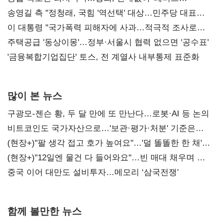
리모델링' 제안
송영길 측 "정청래, 국힘 '역선택' 대상…민주당 대표로
총선 지휘 못해"
이 대통령 "국가폭력 피해자에 사과…적극적 조사로
진실 밝혀야"
주택공급 '동상이몽'…정부·서울시 협력 없으면 '공수표'
'금융복합기업집단' 토스, 전 계열사 내부통제 표준화
많이 본 뉴스
구광모-젠슨 황, 두 달 만에 또 만난다…로봇·AI 등 논의
비트코인도 국가자산으로…'보관·평가·처분' 기준은
숙제
(현장+)"팔 생각 접고 호가 높여요"…'덜 똘똘한 한 채'
20억 키맞추기
(현장+)"12일엔 물건 다 들어와요"…빈 매대 채우며 문
연 홈플러스
중국 이어 대만도 설비투자…메모리 ‘삼국전쟁’
함께 볼만한 뉴스