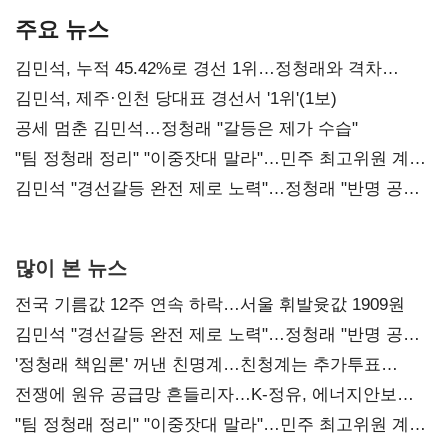
주요 뉴스
김민석, 누적 45.42%로 경선 1위…정청래와 격차
0.86%p(2보)
김민석, 제주·인천 당대표 경선서 '1위'(1보)
공세 멈춘 김민석…정청래 "갈등은 제가 수습"
"팀 정청래 정리" "이중잣대 말라"…민주 최고위원 계파
다툼 격화
김민석 "경선갈등 완전 제로 노력"…정청래 "반명 공세
사과부터"
많이 본 뉴스
전국 기름값 12주 연속 하락…서울 휘발윳값 1909원
김민석 "경선갈등 완전 제로 노력"…정청래 "반명 공세
사과부터"
'정청래 책임론' 꺼낸 친명계…친청계는 추가투표
때리기
전쟁에 원유 공급망 흔들리자…K-정유, 에너지안보
핵심으로 재부상
"팀 정청래 정리" "이중잣대 말라"…민주 최고위원 계파