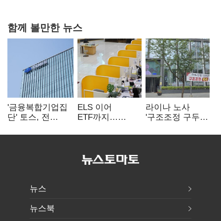
다툼 격화
함께 볼만한 뉴스
'금융복합기업집
ELS 이어
라이나 노사
단' 토스, 전
ETF까지…
'구조조정 구두
계열사 내부통제
고위험상품 판매
합의안' 도출
표준화
제동 걸린 은행
뉴스
뉴스북