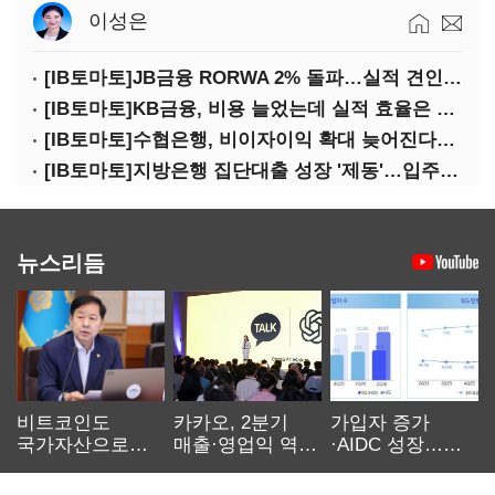
이성은
[IB토마토]JB금융 RORWA 2% 돌파…실적 견인은 은행 아닌 캐피탈
[IB토마토]KB금융, 비용 늘었는데 실적 효율은 개선…증권 호황 효과
[IB토마토]수협은행, 비이자이익 확대 늦어진다…공모운용사 인가 연말로
[IB토마토]지방은행 집단대출 성장 '제동'…입주절벽에 반사이익도 희박
뉴스리듬
비트코인도
카카오, 2분기
가입자 증가
국가자산으로…'
매출·영업익 역대
·AIDC 성장…
보관·평가·처분'
최대…에이전트
SKT 2분기 성장
기준은 숙제
AI 수익화 관건
본궤도