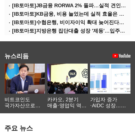
[IB토마토]JB금융 RORWA 2% 돌파…실적 견인은 은행 아닌 캐피탈
[IB토마토]KB금융, 비용 늘었는데 실적 효율은 개선…증권 호황 효과
[IB토마토]수협은행, 비이자이익 확대 늦어진다…공모운용사 인가 연말로
[IB토마토]지방은행 집단대출 성장 '제동'…입주절벽에 반사이익도 희박
뉴스리듬
비트코인도
카카오, 2분기
가입자 증가
국가자산으로…'
매출·영업익 역대
·AIDC 성장…
보관·평가·처분'
최대…에이전트
SKT 2분기 성장
기준은 숙제
AI 수익화 관건
본궤도
주요 뉴스