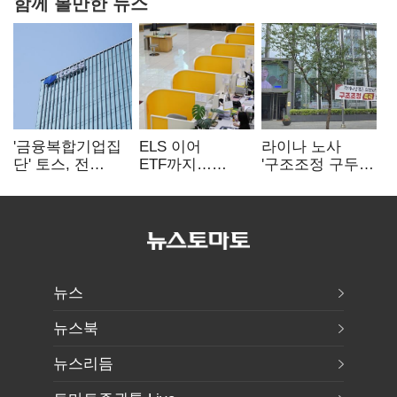
함께 볼만한 뉴스
'금융복합기업집
ELS 이어
라이나 노사
단' 토스, 전
ETF까지…
'구조조정 구두
계열사 내부통제
고위험상품 판매
합의안' 도출
표준화
제동 걸린 은행
뉴스
뉴스북
뉴스리듬