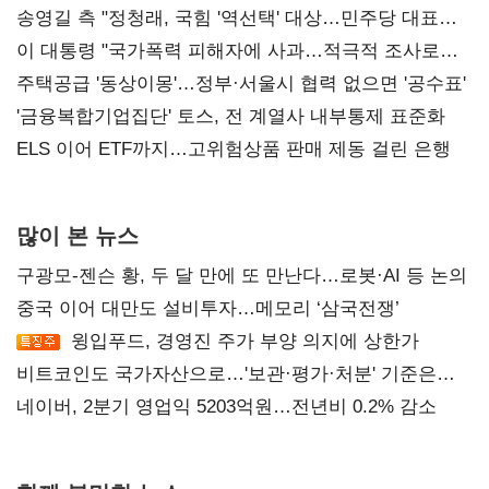
송영길 측 "정청래, 국힘 '역선택' 대상…민주당 대표로
총선 지휘 못해"
이 대통령 "국가폭력 피해자에 사과…적극적 조사로
진실 밝혀야"
주택공급 '동상이몽'…정부·서울시 협력 없으면 '공수표'
'금융복합기업집단' 토스, 전 계열사 내부통제 표준화
ELS 이어 ETF까지…고위험상품 판매 제동 걸린 은행
많이 본 뉴스
구광모-젠슨 황, 두 달 만에 또 만난다…로봇·AI 등 논의
중국 이어 대만도 설비투자…메모리 ‘삼국전쟁’
윙입푸드, 경영진 주가 부양 의지에 상한가
비트코인도 국가자산으로…'보관·평가·처분' 기준은
숙제
네이버, 2분기 영업익 5203억원…전년비 0.2% 감소