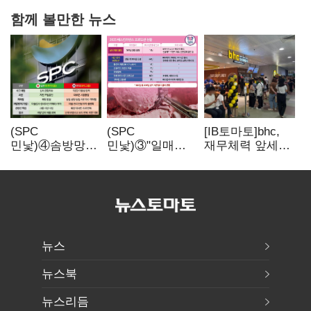
함께 볼만한 뉴스
(SPC
(SPC
[IB토마토]bhc,
민낯)④솜방망이
민낯)③"일매출
재무체력 앞세워
처벌에
280만원 찍어도
해외
식품위생법 위반
수익 제자리"…
투자…'본게임'
반복
점주 울리는
속도
'상시 할인'
뉴스
뉴스북
뉴스리듬