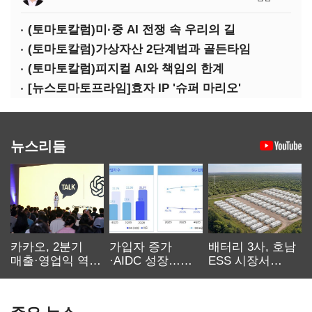
(토마토칼럼)미·중 AI 전쟁 속 우리의 길
(토마토칼럼)가상자산 2단계법과 골든타임
(토마토칼럼)피지컬 AI와 책임의 한계
[뉴스토마토프라임]효자 IP '슈퍼 마리오'
뉴스리듬
카카오, 2분기
가입자 증가
배터리 3사, 호남
매출·영업익 역대
·AIDC 성장…
ESS 시장서
최대…에이전트
SKT 2분기 성장
‘격돌’
AI 수익화 관건
본궤도