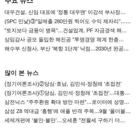
주요 뉴스
대우건설, 신임 대표에 '정통 대우맨' 이강석 부사장
내정
(SPC 민낯)③"일매출 280만원 찍어도 수익 제자리"…
점주 울리는 '상시 할인'
"토지보다 금융이 병목"…건설업계, PF 자금경색 해소
목소리
상임감사 공모 돌입한 해진공 "투명경영 체계 한층
강화"
해수부 신청사, 부산 '북항 1단계' 낙점…2030년 완공
목표
많이 본 뉴스
(정기여론조사)②당심·호남, 김민석-정청래 '초접전'
(정기여론조사)①당심, 김민석·정청래 '초접전'…대통령
지지도 '50% 아래로'(종합)
삼전닉스 “주주환원 확대 방안 마련”…로이터에 성명
보내
삼성 Z8 역대급 ‘흥행’에 애플 반격 주목…9월 ‘폴더블
대전’
세제개편에 ‘불안·불만’…오세훈 "전월세 구하기 더
힘들어질 것"