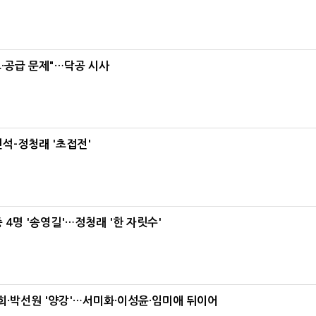
·공급 문제"…닥공 시사
석-정청래 '초접전'
 4명 '송영길'…정청래 '한 자릿수'
·박선원 '양강'…서미화·이성윤·임미애 뒤이어