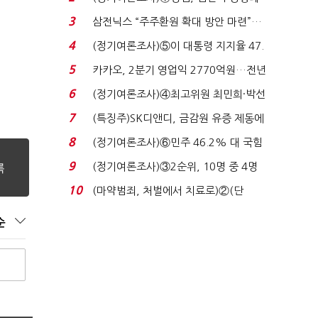
'초접전'…대통령 ...
3
삼전닉스 “주주환원 확대 방안 마련”…
로이터에 성명...
4
(정기여론조사)⑤이 대통령 지지율 47.
7%…일주일 만에 ...
5
카카오, 2분기 영업익 2770억원…전년
비 36% 증가...
6
(정기여론조사)④최고위원 최민희·박선
원 '양강'…서미...
7
(특징주)SK디앤디, 금감원 유증 제동에
장 초반 상한가...
8
(정기여론조사)⑥민주 46.2% 대 국힘
31.0%…오차범위 밖 ...
9
(정기여론조사)③2순위, 10명 중 4명
'송영길'…정청래 '한 ...
10
(마약범죄, 처벌에서 치료로)②(단
독)"마약은 전염병…여성...
순