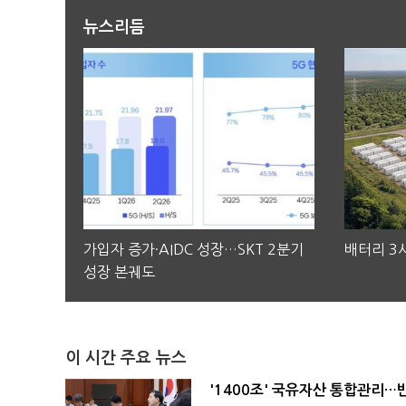
뉴스리듬
가입자 증가·AIDC 성장…SKT 2분기
배터리 3사
성장 본궤도
이 시간 주요 뉴스
'1400조' 국유자산 통합관리