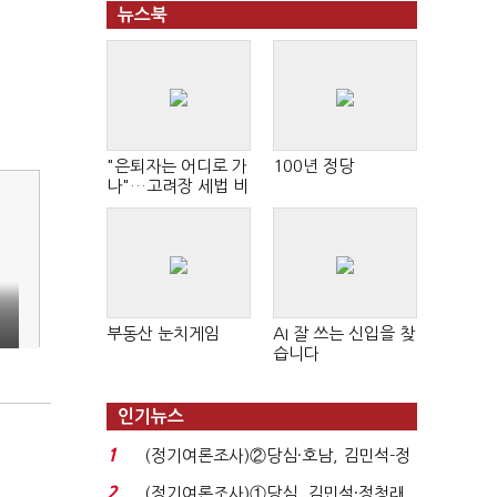
뉴스북
"은퇴자는 어디로 가
100년 정당
나"…고려장 세법 비
판 확산
부동산 눈치게임
AI 잘 쓰는 신입을 찾
습니다
인기뉴스
1
(정기여론조사)②당심·호남, 김민석-정
청래 '초접전'...
2
(정기여론조사)①당심, 김민석·정청래