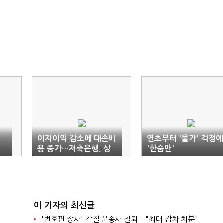
이자이익 감소에 대손비
연초부터 '물가' 걱정에
용 증가…저축은행, 상
'한숨만'
반기 실적 낙제점
이 기자의 최신글
'번호판 장사' 갑질 운송사 철퇴…"최대 감차 처분"