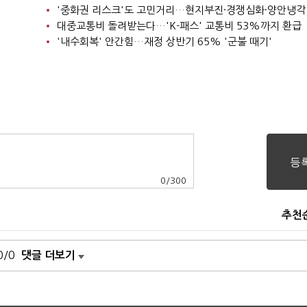
'중화권 리스크'도 고민거리…현지부진·경쟁심화·양안냉각
대중교통비 돌려받는다…'K-패스' 교통비 53%까지 환급
'내수회복' 안간힘…재정 상반기 65% '군불 때기'
0
/
300
추천
0/0
댓글 더보기