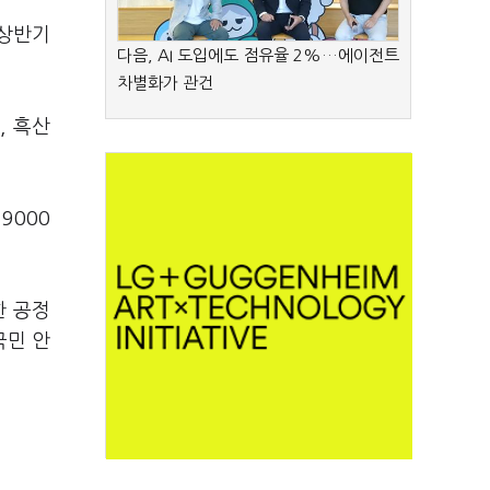
 상반기
다음, AI 도입에도 점유율 2%…에이전트
차별화가 관건
, 흑산
9000
한 공정
국민 안