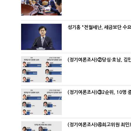
성기홍 "전월세난, 세금보단 수요
(정기여론조사)②당심·호남, 김민
(정기여론조사)③2순위, 10명 중
(정기여론조사)④최고위원 최민희