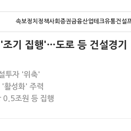
속보
정치
정책
사회
증권
금융
산업
테크
유통
건설
 '조기 집행'…도로 등 건설경기
설투자 '위축'
 '활성화' 주력
 0.5조원 등 집행