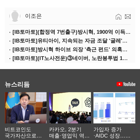
이조은
[IB토마토](합정역 7번출구)방시혁, 1900억 이득 논란…하이브 상장 진실은?
[IB토마토]유티아이, 지속되는 자금 조달 '굴레'…부채 리스크 고조
[IB토마토]방시혁 하이브 의장 '측근 펀드' 의혹…실상은 해외 투자 무산
[IB토마토](IT노사전운)③네이버, 노란봉투법 1호 되나…관건은 '진짜 주인'
뉴스리듬
비트코인도
카카오, 2분기
가입자 증가
국가자산으로…'
매출·영업익 역대
·AIDC 성장…