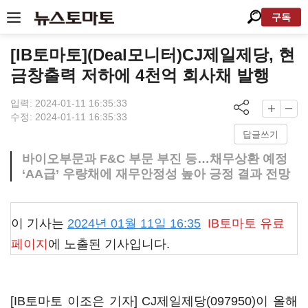
구독
[IB토마토](Deal모니터)CJ제일제당, 현
금창출력 저하에 4천억 회사채 발행
입력: 2024-01-11 16:35:33
수정: 2024-01-11 16:35:33
답글쓰기
바이오부문과 F&C 부문 부진 등…채무상환 예정
‘AA급’ 우량채에 재무안정성 높아 긍정 결과 전망
이 기사는
2024년 01월 11일 16:35
IB토마토
유료
페이지
에 노출된 기사입니다.
[IB토마토 이조은 기자]
CJ제일제당(097950)
이 올해