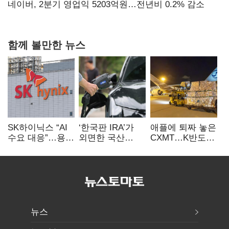
숙제
네이버, 2분기 영업익 5203억원…전년비 0.2% 감소
함께 볼만한 뉴스
SK하이닉스 “AI
‘한국판 IRA’가
애플에 퇴짜 놓은
수요 대응”…용인
외면한 국산
CXMT…K반도체
·청주 팹에 54조
전기차…
협상력 ‘호재’
투자
실효성에 ‘의문’
뉴스