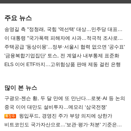
보관·평가·처분'
최대…에이전트
SKT 2분기 성장
기준은 숙제
AI 수익화 관건
본궤도
주요 뉴스
송영길 측 "정청래, 국힘 '역선택' 대상…민주당 대표로
총선 지휘 못해"
이 대통령 "국가폭력 피해자에 사과…적극적 조사로
진실 밝혀야"
주택공급 '동상이몽'…정부·서울시 협력 없으면 '공수표'
'금융복합기업집단' 토스, 전 계열사 내부통제 표준화
ELS 이어 ETF까지…고위험상품 판매 제동 걸린 은행
많이 본 뉴스
구광모-젠슨 황, 두 달 만에 또 만난다…로봇·AI 등 논의
중국 이어 대만도 설비투자…메모리 ‘삼국전쟁’
윙입푸드, 경영진 주가 부양 의지에 상한가
비트코인도 국가자산으로…'보관·평가·처분' 기준은