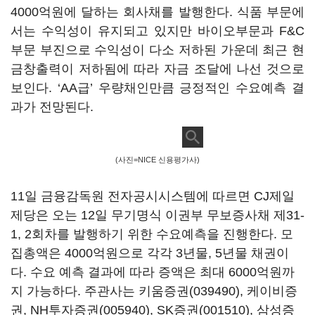
4000억원에 달하는 회사채를 발행한다. 식품 부문에
서는 수익성이 유지되고 있지만 바이오부문과 F&C
부문 부진으로 수익성이 다소 저하된 가운데 최근 현
금창출력이 저하됨에 따라 자금 조달에 나선 것으로
보인다. ‘AA급’ 우량채인만큼 긍정적인 수요예측 결
과가 전망된다.
(사진=NICE 신용평가사)
11일 금융감독원 전자공시시스템에 따르면 CJ제일
제당은 오는 12일 무기명식 이권부 무보증사채 제31-
1, 2회차를 발행하기 위한 수요예측을 진행한다. 모
집총액은 4000억원으로 각각 3년물, 5년물 채권이
다. 수요 예측 결과에 따라 증액은 최대 6000억원까
지 가능하다. 주관사는
키움증권(039490)
, 케이비증
권,
NH투자증권(005940)
,
SK증권(001510)
,
삼성증