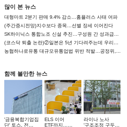
많이 본 뉴스
대형마트 2분기 판매 9.4% 감소…홈플러스 사태 여파
(주간증시전망)지수보다 종목…선별 장세 이어진다
SK하이닉스 통합노조 신설 추진…구성원 간 성과급
불만 확산
(코스닥 퇴출 논란)②일본은 5년 기다려주는데 우리는
당장 퇴출?…시간만으론 부족한 코스닥 구하기
농협하나로유통 대규모유통업법 위반 적발…공정위,
과징금 4억6200만원 부과
함께 볼만한 뉴스
'금융복합기업집
ELS 이어
라이나 노사
단' 토스, 전
ETF까지…
'구조조정 구두