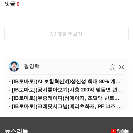
댓글
0
0/0
댓글 더보기
황양택
[IB토마토](AI 보험혁신)①생산성 최대 80% 개선…현실은 '실행 격차'
[IB토마토](공시톺아보기)시총 200억 밑돌면 관리종목…상폐 피하려면
[IB토마토](유증레이다)썸에이지, 조달액 반토막…시총 200억 못 넘으면 철회
[IB토마토](크레딧시그널)메리츠화재, PF 11조 노출…부동산 사업성 저하 우려
뉴스리듬