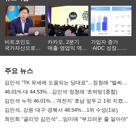
비트코인도
카카오, 2분기
가입자 증가
국가자산으로…'
매출·영업익 역대
·AIDC 성장…
보관·평가·처분'
최대…에이전트
SKT 2분기 성장
기준은 숙제
AI 수익화 관건
본궤도
주요 뉴스
김민석 "TK 유세에 도움되는 당대표"…정청래 "벌써
대표된 양 당직 배분"
46.01% 대 44.53%…김민석·정청래 '초박빙'(종합)
김민석 누적 46.01%…'격전지' 호남 앞두고 1위 지켰다
(2보)
김민석, 강원·대구·경북서 48.54%…1위 수성(1보)
최민희 "골리앗 김민석"…임미애 "부끄러운 줄 알아야"