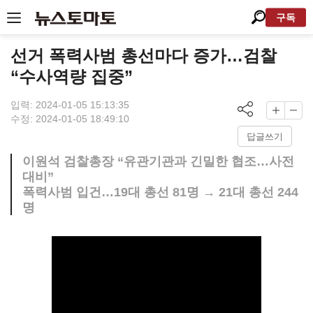
구독
선거 폭력사범 총선마다 증가…검찰
“수사역량 집중”
입력: 2024-01-05 15:13:35
수정: 2024-01-05 18:49:10
답글쓰기
이원석 검찰총장 “유관기관과 긴밀한 협조…사전
대비”
폭력사범 입건…19대 총선 81명 → 21대 총선 244
명