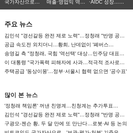
국가자산으로…'
매출·영업익 역대
·AIDC 성장…
보관·평가·처분'
최대…에이전트
SKT 2분기 성장
기준은 숙제
AI 수익화 관건
본궤도
주요 뉴스
김민석 "경선갈등 완전 제로 노력"…정청래 "반명 공세
사과부터"
공급 속도전 외치더니…황희, 난데없이 '폐버스
리모델링' 제안
송영길 측 "정청래, 국힘 '역선택' 대상…민주당 대표로
총선 지휘 못해"
이 대통령 "국가폭력 피해자에 사과…적극적 조사로
진실 밝혀야"
주택공급 '동상이몽'…정부·서울시 협력 없으면 '공수표'
많이 본 뉴스
'정청래 책임론' 꺼낸 친명계…친청계는 추가투표
때리기
김민석 "경선갈등 완전 제로 노력"…정청래 "반명 공세
사과부터"
구광모-젠슨 황, 두 달 만에 또 만난다…로봇·AI 등 논의
비트코인도 국가자산으로…'보관·평가·처분' 기준은