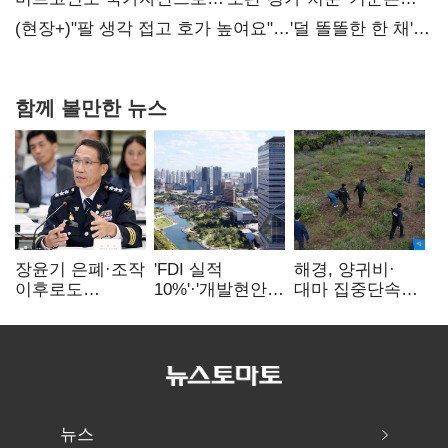
숙제
(현장+)"팔 생각 접고 호가 높여요"…'덜 똘똘한 한 채'
20억 키맞추기
함께 볼만한 뉴스
장윤기 은폐·조작
'FDI 실적
해경, 양귀비·
이후로도
10%'·'개발현안
대마 집중단속…
정보유출·
산적'…
4개월 동안
내부비위…경찰
인천경제청장
249명 검거
신뢰는 어디에
구원투수 찾기
뉴스