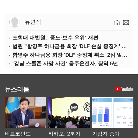
유연석
조희대 대법원, ‘중도·보수 우위’ 재편
법원 "함영주 하나금융 회장 'DLF 손실 중징계' 취소"(종합)
함영주 하나금융 회장 'DLF 중징계 취소' 2심 일부 승소(1보)
‘강남 스쿨존 사망 사건’ 음주운전자, 징역 5년 확정
뉴스리듬
비트코인도
카카오, 2분기
가입자 증가