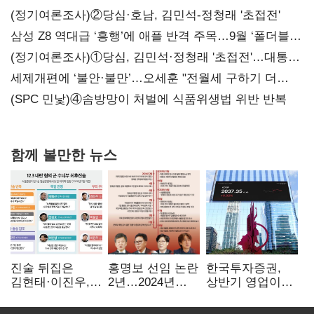
(정기여론조사)②당심·호남, 김민석-정청래 '초접전'
삼성 Z8 역대급 ‘흥행’에 애플 반격 주목…9월 ‘폴더블
대전’
(정기여론조사)①당심, 김민석·정청래 '초접전'…대통령
지지도 '50% 아래로'(종합)
세제개편에 ‘불안·불만’…오세훈 "전월세 구하기 더
힘들어질 것"
(SPC 민낯)④솜방망이 처벌에 식품위생법 위반 반복
함께 볼만한 뉴스
진술 뒤집은
홍명보 선임 논란
한국투자증권,
김현태·이진우,
2년…2024년
상반기 영업이익
박안수는 "국가에
파동부터 소환·
2조1701억 원…
헌신"…법정서
압색까지
전년비 89.1%↑