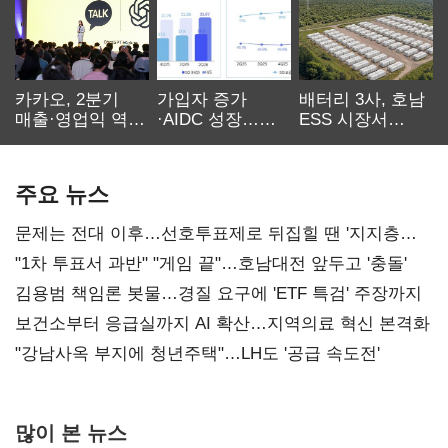
카카오, 2분기
가입자 증가
배터리 3사, 호남
매출·영업익 역대
·AIDC 성장…
ESS 시장서
최대…에이전트
SKT 2분기 성장
‘격돌’
AI 수익화 관건
본궤도
주요 뉴스
문제는 전대 이후…선호투표제로 뒤집힐 땐 '지지층
불복'
"1차 투표서 과반" "게임 끝"…호남대전 앞두고 '충돌'
김용범 책임론 봇물…경질 요구에 'ETF 특검' 주장까지
보건소부터 응급실까지 AI 확산…지역의료 혁신 본격화
"강남사옥 부지에 청년주택"…LH도 '공급 속도전'
많이 본 뉴스