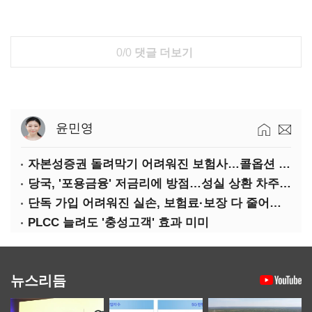
0/0
댓글 더보기
윤민영
자본성증권 돌려막기 어려워진 보험사…콜옵션 부담 급증
당국, '포용금융' 저금리에 방점…성실 상환 차주는 '역차별'
단독 가입 어려워진 실손, 보험료·보장 다 줄어든 5세대는?
PLCC 늘려도 '충성고객' 효과 미미
뉴스리듬