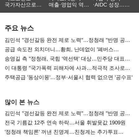
국가자산으로…'
매출·영업익 역대
·AIDC 성장…
보관·평가·처분'
최대…에이전트
SKT 2분기 성장
기준은 숙제
AI 수익화 관건
본궤도
주요 뉴스
김민석 "경선갈등 완전 제로 노력"…정청래 "반명 공세
사과부터"
공급 속도전 외치더니…황희, 난데없이 '폐버스
리모델링' 제안
송영길 측 "정청래, 국힘 '역선택' 대상…민주당 대표로
총선 지휘 못해"
이 대통령 "국가폭력 피해자에 사과…적극적 조사로
진실 밝혀야"
주택공급 '동상이몽'…정부·서울시 협력 없으면 '공수표'
많이 본 뉴스
김민석 "경선갈등 완전 제로 노력"…정청래 "반명 공세
사과부터"
전국 기름값 12주 연속 하락…서울 휘발윳값 1909원
'정청래 책임론' 꺼낸 친명계…친청계는 추가투표