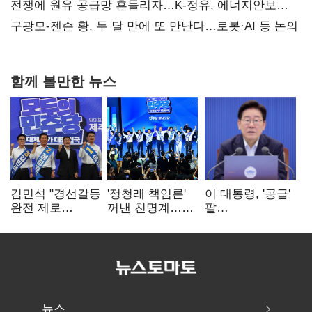
때리기
전쟁에 원유 공급망 흔들리자…K-정유, 에너지안보
핵심으로 재부상
구광모-젠슨 황, 두 달 만에 또 만난다…로봇·AI 등 논의
함께 볼만한 뉴스
김민석 "경선갈등
'정청래 책임론'
이 대통령, '공급'
완전 제로
꺼낸 친명계…
팔
노력"…정청래
친청계는
걷어붙였는데…
"반명 공세
추가투표 때리기
여 내부선
사과부터"
'부동산
망언'(종합)
뉴스