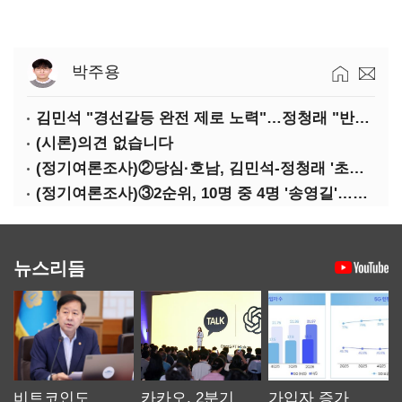
박주용
김민석 "경선갈등 완전 제로 노력"…정청래 "반명 공세 사과부터"
(시론)의견 없습니다
(정기여론조사)②당심·호남, 김민석-정청래 '초접전'
(정기여론조사)③2순위, 10명 중 4명 '송영길'…정청래 '한 자릿수'
뉴스리듬
비트코인도
카카오, 2분기
가입자 증가