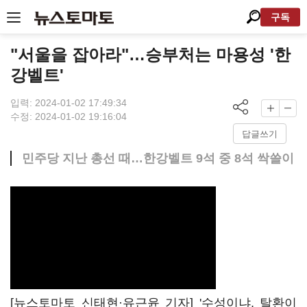
구독
"서울을 잡아라"…승부처는 마용성 '한
강벨트'
입력: 2024-01-02 17:49:34
수정: 2024-01-02 19:16:04
답글쓰기
민주당 지난 총선 때…한강벨트 9석 중 8석 싹쓸이
[뉴스토마토 신태현·유근윤 기자] '수성이냐, 탈환이