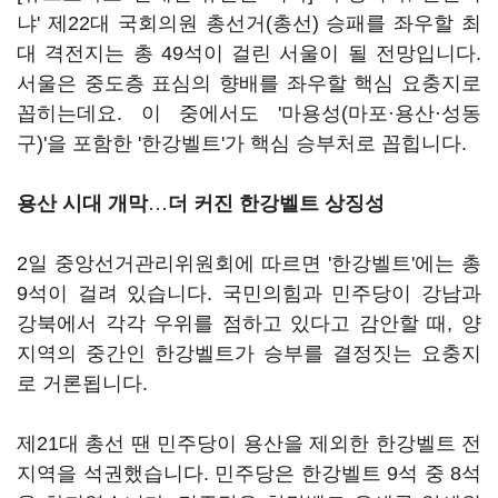
냐' 제22대 국회의원 총선거(총선) 승패를 좌우할 최
대 격전지는 총 49석이 걸린 서울이 될 전망입니다.
서울은 중도층 표심의 향배를 좌우할 핵심 요충지로
꼽히는데요. 이 중에서도 '마용성(마포·용산·성동
구)'을 포함한 '한강벨트'가 핵심 승부처로 꼽힙니다.
용산 시대 개막
…
더 커진 한강벨트 상징성
2일 중앙선거관리위원회에 따르면 '한강벨트'에는 총
9석이 걸려 있습니다. 국민의힘과 민주당이 강남과
강북에서 각각 우위를 점하고 있다고 감안할 때, 양
지역의 중간인 한강벨트가 승부를 결정짓는 요충지
로 거론됩니다.
제21대 총선 땐 민주당이 용산을 제외한 한강벨트 전
지역을 석권했습니다. 민주당은 한강벨트 9석 중 8석