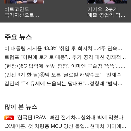
비트코인도
카카오, 2분기
국가자산으로…'
매출·영업익 역대
보관·평가·처분'
최대…에이전트
기준은 숙제
AI 수익화 관건
주요 뉴스
이 대통령 지지율 43.3% '취임 후 최저치'…4주 연속
'하락'
트럼프 "이란에 로키로 대응"…추가 공격 대신 경제적
압박 시사
(현장+)8G 압력에 눈앞 '깜깜', 이마엔 구슬땀 '뚝뚝'…
화려한 에어쇼 뒤 땀방울
(민선 9기 한 달)④막 오른 '글로벌 해양수도'…'전재수
리더십' 시험대
김민석 "TK 유세에 도움되는 당대표"…정청래 "벌써
대표된 양 당직 배분"
많이 본 뉴스
'한국판 IRA'서 빠진 전기차…청와대 벽에 막혔다
LX세미콘, 첫 차량용 MCU 양산 돌입…현대차·기아에