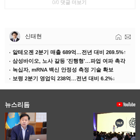
0/0
댓글 더보기
신태현
알테오젠 2분기 매출 689억…전년 대비 269.5%↑
삼성바이오, 노사 갈등 '진행형'…파업 여파 촉각
녹십자, mRNA 백신 안정성 측정 기술 확보
보령 2분기 영업익 238억…전년 대비 6.2%↓
뉴스리듬