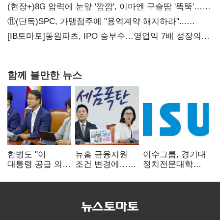
공급
(현장+)8G 압력에 눈앞 '깜깜', 이마엔 구슬땀 '뚝뚝'…
화려한 에어쇼 뒤 땀방울
⑪(단독)SPC, 가맹점주에 "용역계약 해지하라"...
내팽개친 '사회적합의'
[IB토마토]동원파츠, IPO 승부수…영업익 7배 성장의
이면은 고객 편중
함께 볼만한 뉴스
한병도 "이
뉴홈 금융지원
이수그룹, 경기대
대통령 공급 의지
조건 변경에…
정치전문대학원
확인…국힘, 정쟁
장동혁 "정부가
에 '펠로우십
삼지 말아야"
분양사기 나선
기금' 3900만원
것" 질타
출연