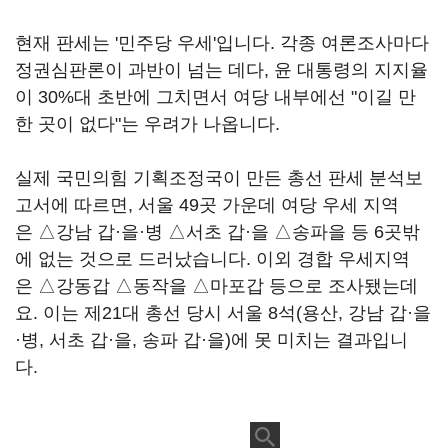
현재 판세는 '민주당 우세'입니다. 각종 여론조사마다
정권심판론이 과반이 넘는 데다, 윤 대통령의 지지율
이 30%대 초반에 그치면서 여당 내부에선 "이길 만
한 곳이 없다"는 우려가 나옵니다.
실제 국민의힘 기획조정국이 만든 총선 판세 분석보
고서에 따르면, 서울 49곳 가운데 여당 우세 지역
은
△
강남 갑·을·병
△
서초 갑·을
△
송파을 등 6곳밖
에 없는 것으로 드러났습니다. 이외 경합 우세지역
은
△
강동갑
△
동작을
△
마포갑 등으로 조사됐는데
요. 이는 제21대 총선 당시 서울 8석(용산, 강남 갑·을
·병, 서초 갑·을, 송파 갑·을)에 못 미치는 결과입니
다.