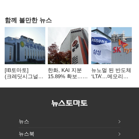
함께 볼만한 뉴스
[IB토마토]
한화, KAI 지분
뉴노멀 된 반도체
(크레딧시그널)
15.89% 확보…
‘LTA’…메모리
지엔씨에너지, AI
기업결합심사
3사, 2030년까지
데이터센터 타고
신청 예정
54조 선불 계약
외형 확대
뉴스
뉴스북