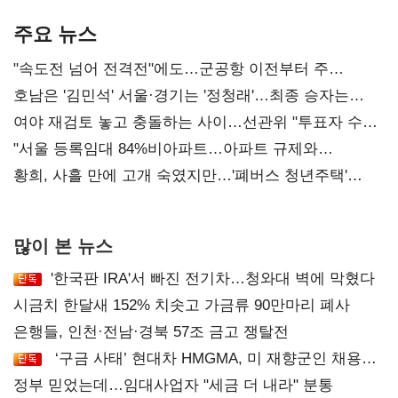
기준은 숙제
AI 수익화 관건
주요 뉴스
"속도전 넘어 전격전"에도…군공항 이전부터 주
52시간까지 '뇌관'
호남은 '김민석' 서울·경기는 '정청래'…최종 승자는
'안갯속'
여야 재검토 놓고 충돌하는 사이…선관위 "투표자 수
오차 당연"
"서울 등록임대 84%비아파트…아파트 규제와
달리해야"
황희, 사흘 만에 고개 숙였지만…'폐버스 청년주택'
후폭풍
많이 본 뉴스
'한국판 IRA'서 빠진 전기차…청와대 벽에 막혔다
시금치 한달새 152% 치솟고 가금류 90만마리 폐사
은행들, 인천·전남·경북 57조 금고 쟁탈전
‘구금 사태’ 현대차 HMGMA, 미 재향군인 채용
확대로 분위기 반전
정부 믿었는데…임대사업자 "세금 더 내라" 분통