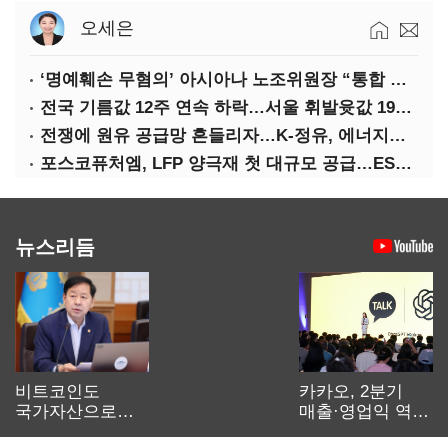
오세은
‘명예훼손 무혐의’ 아시아나 노조위원장 “통합 위해 법적 대응 않겠다”
전국 기름값 12주 연속 하락…서울 휘발윳값 1909원
전쟁에 원유 공급망 흔들리자…K-정유, 에너지안보 핵심으로 재부상
포스코퓨처엠, LFP 양극재 첫 대규모 공급…ESS 시장 공략
뉴스리듬
비트코인도
카카오, 2분기
국가자산으로…'
매출·영업익 역대
보관·평가·처분'
최대…에이전트