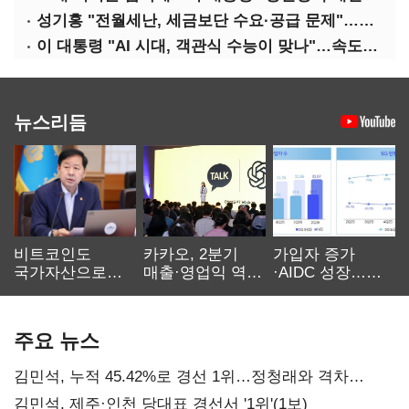
성기홍 "전월세난, 세금보단 수요·공급 문제"…닥공 시사
이 대통령 "AI 시대, 객관식 수능이 맞나"…속도전 '경계'
뉴스리듬
비트코인도
카카오, 2분기
가입자 증가
국가자산으로…'
매출·영업익 역대
·AIDC 성장…
보관·평가·처분'
최대…에이전트
SKT 2분기 성장
기준은 숙제
AI 수익화 관건
본궤도
주요 뉴스
김민석, 누적 45.42%로 경선 1위…정청래와 격차
0.86%p(2보)
김민석, 제주·인천 당대표 경선서 '1위'(1보)