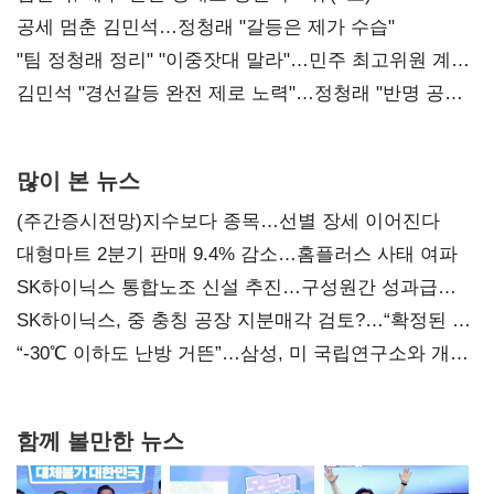
공세 멈춘 김민석…정청래 "갈등은 제가 수습"
"팀 정청래 정리" "이중잣대 말라"…민주 최고위원 계파
다툼 격화
김민석 "경선갈등 완전 제로 노력"…정청래 "반명 공세
사과부터"
많이 본 뉴스
(주간증시전망)지수보다 종목…선별 장세 이어진다
대형마트 2분기 판매 9.4% 감소…홈플러스 사태 여파
SK하이닉스 통합노조 신설 추진…구성원간 성과급
불만 확산
SK하이닉스, 중 충칭 공장 지분매각 검토?…“확정된 바
없어”
“-30℃ 이하도 난방 거뜬”…삼성, 미 국립연구소와 개발
협력
함께 볼만한 뉴스