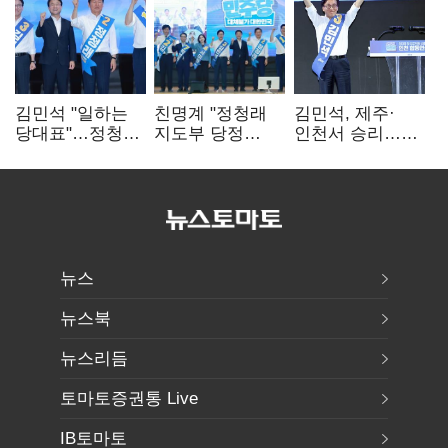
김민석 "일하는
친명계 "정청래
김민석, 제주·
당대표"…정청래
지도부 당정
인천서 승리…
"의리가 제일
엇박자"…친청계
누적 득표율 '1위
중요"
"신천지 오물
탈환'(종합)
폭탄"
뉴스
뉴스북
뉴스리듬
토마토증권통 Live
IB토마토